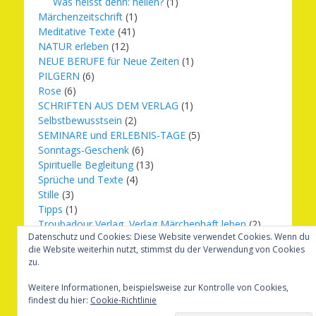
Was heisst denn: heilen?
(1)
Märchenzeitschrift
(1)
Meditative Texte
(41)
NATUR erleben
(12)
NEUE BERUFE für Neue Zeiten
(1)
PILGERN
(6)
Rose
(6)
SCHRIFTEN AUS DEM VERLAG
(1)
Selbstbewusstsein
(2)
SEMINARE und ERLEBNIS-TAGE
(5)
Sonntags-Geschenk
(6)
Spirituelle Begleitung
(13)
Sprüche und Texte
(4)
Stille
(3)
Tipps
(1)
Troubadour Verlag, Verlag Märchenhaft leben
(2)
Datenschutz und Cookies: Diese Website verwendet Cookies. Wenn du
Übungen
(1)
die Website weiterhin nutzt, stimmst du der Verwendung von Cookies
Urbilder
(20)
zu.
Verlag Märchenhaft leben
(8)
Weihnachten
(16)
Weitere Informationen, beispielsweise zur Kontrolle von Cookies,
findest du hier:
Cookie-Richtlinie