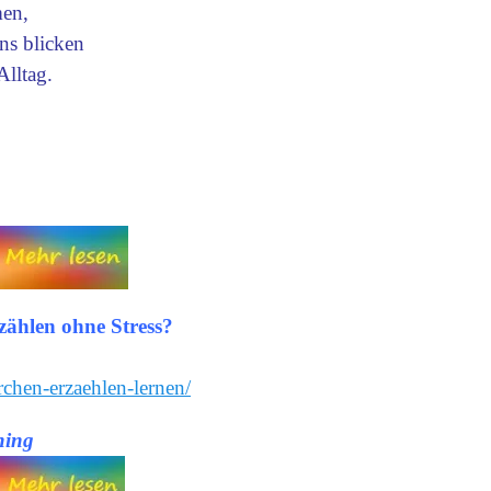
men,
ns blicken
lltag.
zählen ohne Stress?
rchen-erzaehlen-lernen/
hing