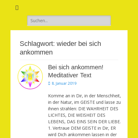
Verwirkliche Glück, Liebe, Erfolg und Gesundheit in Deinem Leben
Märchenhaft und
erfüllt leben
Suchen
nach:
Schlagwort:
wieder bei sich
ankommen
Bei sich ankommen!
Meditativer Text
Veröffentlicht
8. Januar 2019
am
Komme an in Dir, in der Menschheit,
in der Natur, im GEISTE und lasse zu
ihnen strahlen: DIE WAHRHEIT DES
LICHTES, DIE WEISHEIT DES
LEBENS, DAS EINS SEIN DER LIEBE.
1. Vertraue DEM GEISTE in Dir, ER
wird Dich ankommen lassen in der