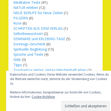
Meditative Texte
(41)
NATUR erleben
(12)
NEUE BERUFE für Neue Zeiten
(1)
PILGERN
(6)
Rose
(6)
SCHRIFTEN AUS DEM VERLAG
(1)
Selbstbewusstsein
(2)
SEMINARE und ERLEBNIS-TAGE
(5)
Sonntags-Geschenk
(6)
Spirituelle Begleitung
(13)
Sprüche und Texte
(4)
Stille
(3)
Tipps
(1)
Troubadour Verlag, Verlag Märchenhaft leben
(2)
Datenschutz und Cookies: Diese Website verwendet Cookies. Wenn du
Übungen
(1)
die Website weiterhin nutzt, stimmst du der Verwendung von Cookies
Urbilder
(20)
zu.
Verlag Märchenhaft leben
(8)
Weihnachten
(16)
Weitere Informationen, beispielsweise zur Kontrolle von Cookies,
findest du hier:
Cookie-Richtlinie
Copyright © 2026
Märchenhaft und erfüllt leben
. Alle