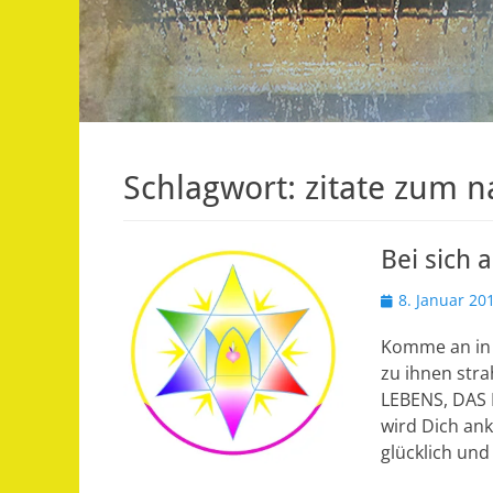
Schlagwort:
zitate zum 
Bei sich
Veröffentlicht
8. Januar 20
am
Komme an in D
zu ihnen str
LEBENS, DAS E
wird Dich ank
glücklich und