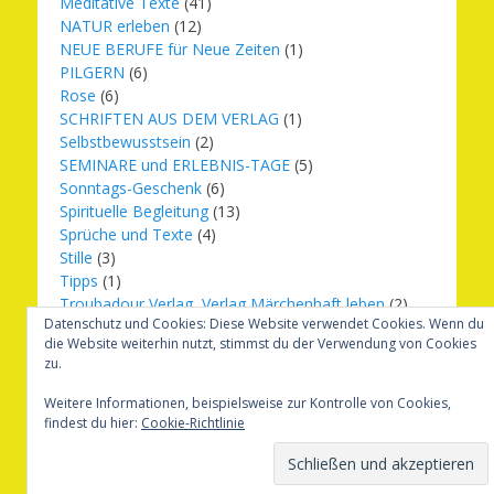
Meditative Texte
(41)
NATUR erleben
(12)
NEUE BERUFE für Neue Zeiten
(1)
PILGERN
(6)
Rose
(6)
SCHRIFTEN AUS DEM VERLAG
(1)
Selbstbewusstsein
(2)
SEMINARE und ERLEBNIS-TAGE
(5)
Sonntags-Geschenk
(6)
Spirituelle Begleitung
(13)
Sprüche und Texte
(4)
Stille
(3)
Tipps
(1)
Troubadour Verlag, Verlag Märchenhaft leben
(2)
Datenschutz und Cookies: Diese Website verwendet Cookies. Wenn du
Übungen
(1)
die Website weiterhin nutzt, stimmst du der Verwendung von Cookies
Urbilder
(20)
zu.
Verlag Märchenhaft leben
(8)
Weihnachten
(16)
Weitere Informationen, beispielsweise zur Kontrolle von Cookies,
findest du hier:
Cookie-Richtlinie
Copyright © 2026
Märchenhaft und erfüllt leben
. Alle