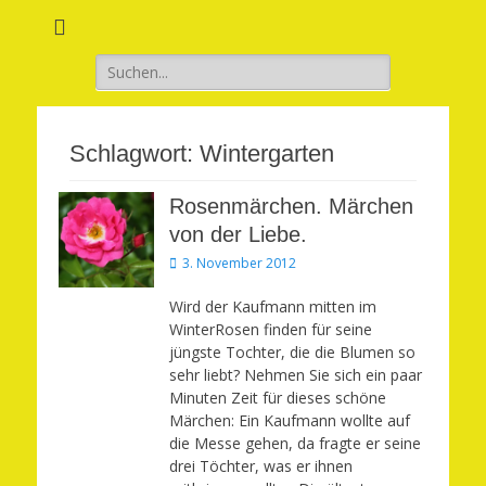
Verwirkliche Glück, Liebe, Erfolg und Gesundheit in Deinem Leben
Märchenhaft und
erfüllt leben
Suchen
nach:
Schlagwort:
Wintergarten
Rosenmärchen. Märchen
von der Liebe.
Veröffentlicht
3. November 2012
am
Wird der Kaufmann mitten im
WinterRosen finden für seine
jüngste Tochter, die die Blumen so
sehr liebt? Nehmen Sie sich ein paar
Minuten Zeit für dieses schöne
Märchen: Ein Kaufmann wollte auf
die Messe gehen, da fragte er seine
drei Töchter, was er ihnen