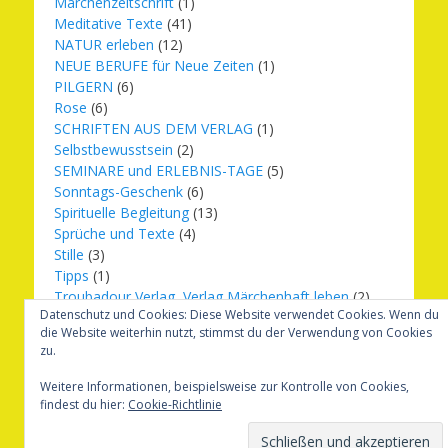
Märchenzeitschrift
(1)
Meditative Texte
(41)
NATUR erleben
(12)
NEUE BERUFE für Neue Zeiten
(1)
PILGERN
(6)
Rose
(6)
SCHRIFTEN AUS DEM VERLAG
(1)
Selbstbewusstsein
(2)
SEMINARE und ERLEBNIS-TAGE
(5)
Sonntags-Geschenk
(6)
Spirituelle Begleitung
(13)
Sprüche und Texte
(4)
Stille
(3)
Tipps
(1)
Troubadour Verlag, Verlag Märchenhaft leben
(2)
Datenschutz und Cookies: Diese Website verwendet Cookies. Wenn du
Übungen
(1)
die Website weiterhin nutzt, stimmst du der Verwendung von Cookies
Urbilder
(20)
zu.
Verlag Märchenhaft leben
(8)
Weihnachten
(16)
Weitere Informationen, beispielsweise zur Kontrolle von Cookies,
findest du hier:
Cookie-Richtlinie