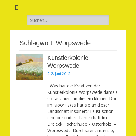
Verwirkliche Glück, Liebe, Erfolg und Gesundheit in Deinem Leben
Märchenhaft und
erfüllt leben
Suchen
nach:
Schlagwort:
Worpswede
Künstlerkolonie
Worpswede
Veröffentlicht
2. Juni 2015
am
Was hat die Kreativen der
Künstlerkolonie Worpswede damals
so fasziniert an diesem kleinen Dorf
im Moor? Was hat sie an dieser
Landschaft inspiriert? Es ist schon
eine besondere Landschaft im
Dreieck Fischerhude – Osterholz –
Worpswede. Durchstreift man sie,