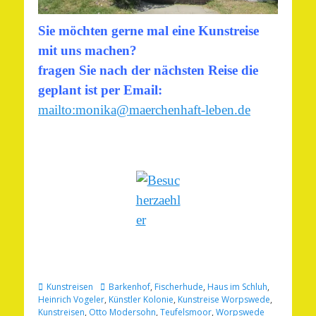
Sie möchten gerne mal eine Kunstreise
mit uns machen?
fragen Sie nach der nächsten Reise die
geplant ist per
Email:
mailto:monika@maerchenhaft-leben.de
Kategorien
Schlagworte
Kunstreisen
Barkenhof
,
Fischerhude
,
Haus im Schluh
,
Heinrich Vogeler
,
Künstler Kolonie
,
Kunstreise Worpswede
,
Kunstreisen
,
Otto Modersohn
,
Teufelsmoor
,
Worpswede