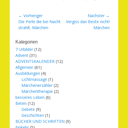
Beitragsnavigation
← Vorheriger
Nächster →
Vorheriger
Nächster
Die Perle die bei Nacht
Vergiss das Beste nicht!
Beitrag:
Beitrag:
strahlt. Märchen
Märchen
Kategorien
7 Urbilder
(12)
Advent
(31)
ADVENTSKALENDER
(12)
Allgemein
(61)
Ausbildungen
(4)
Lichtmassage
(1)
Märchenerzähler
(2)
Märchentherapie
(2)
besseres Leben
(6)
Beten
(12)
Gebete
(9)
Geschichten
(1)
BÜCHER UND SCHRIFTEN
(9)
Einkehr
(5)