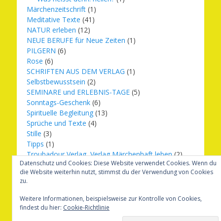
Märchenzeitschrift
(1)
Meditative Texte
(41)
NATUR erleben
(12)
NEUE BERUFE für Neue Zeiten
(1)
PILGERN
(6)
Rose
(6)
SCHRIFTEN AUS DEM VERLAG
(1)
Selbstbewusstsein
(2)
SEMINARE und ERLEBNIS-TAGE
(5)
Sonntags-Geschenk
(6)
Spirituelle Begleitung
(13)
Sprüche und Texte
(4)
Stille
(3)
Tipps
(1)
Troubadour Verlag, Verlag Märchenhaft leben
(2)
Datenschutz und Cookies: Diese Website verwendet Cookies. Wenn du
Übungen
(1)
die Website weiterhin nutzt, stimmst du der Verwendung von Cookies
Urbilder
(20)
zu.
Verlag Märchenhaft leben
(8)
Weihnachten
(16)
Weitere Informationen, beispielsweise zur Kontrolle von Cookies,
findest du hier:
Cookie-Richtlinie