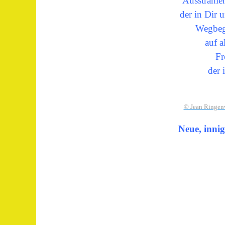
Ausstrahle
der in Dir 
Wegbegl
auf 
Fr
der 
© Jean Ringen
Neue, innig