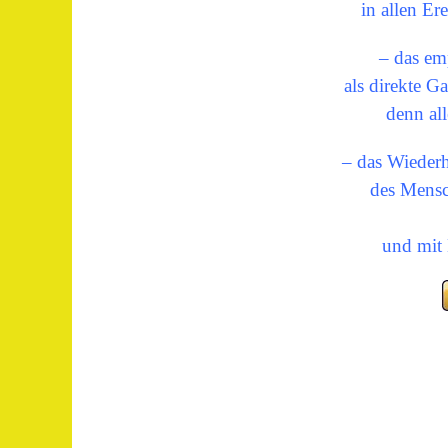
in allen Er
– das emp
als direkte
denn al
– das Wieder
des Mensc
und mi