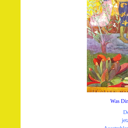
Was Dir
De
je