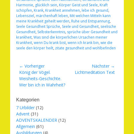
Harmonie
,
glücklich sein
,
Körper Geist und Seele
,
Kraft
schöpfen
,
Krank
,
Krankheit annehmen
,
lebe ich gesund
,
Lebensziel
,
märchenhaft leben
,
Mit welchen Mitteln kann
meine Krankheit geheilt werden
,
Ruhe und Entspannung
,
Seele Gesundheit Sprüche
,
Seele und Gesundheit
,
seelische
Gesundheit
,
Selbsterkenntnis
,
sprüche über Gesundheit und
krankheit
,
Was sind die körperlichen Ursachen meiner
Krankheit
,
wenn Du krank bist
,
wenn ich krank bin
,
wie die
seele den körper heilt
,
zitate gesundheit und wohlbefinden
Beitragsnavigation
← Vorheriger
Nächster →
Vorheriger
Nächster
König der Vögel.
Lichtmeditation Text
Beitrag:
Beitrag:
Weisheits-Geschichte.
Wer bin ich in Wahrheit?
Kategorien
7 Urbilder
(12)
Advent
(31)
ADVENTSKALENDER
(12)
Allgemein
(61)
Ausbildungen
(4)