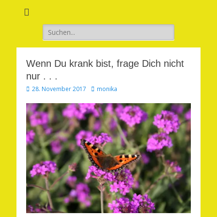
Verwirkliche Glück, Liebe, Erfolg und Gesundheit in Deinem Leben
Märchenhaft und
erfüllt leben
Suchen
nach:
Wenn Du krank bist, frage Dich nicht
nur . . .
Veröffentlicht
Autor
28. November 2017
monika
am