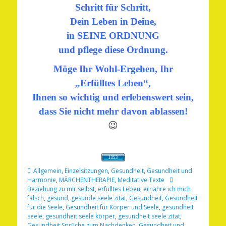
Schritt für Schritt,
Dein Leben in Deine,
in SEINE ORDNUNG
und pflege diese Ordnung.
Möge Ihr Wohl-Ergehen, Ihr
„Erfülltes Leben“,
Ihnen so wichtig und erlebenswert sein,
dass Sie nicht mehr davon ablassen!
😉
Kategorien
Allgemein
,
Einzelsitzungen
,
Gesundheit
,
Gesundheit und
Schlagworte
Harmonie
,
MÄRCHENTHERAPIE
,
Meditative Texte
Beziehung zu mir selbst
,
erfülltes Leben
,
ernähre ich mich
falsch
,
gesund
,
gesunde seele zitat
,
Gesundheit
,
Gesundheit
für die Seele
,
Gesundheit für Körper und Seele
,
gesundheit
seele
,
gesundheit seele körper
,
gesundheit seele zitat
,
Gesundheit Sprüche zum Nachdenken
,
Gesundheit und