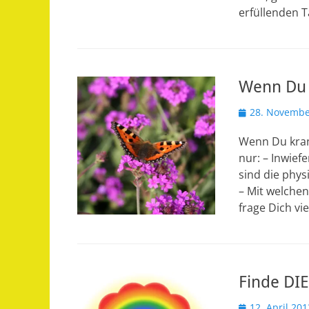
erfüllenden T
Wenn Du k
Veröffentlicht
28. Novembe
am
Wenn Du krank
nur: – Inwief
sind die phys
– Mit welchen
frage Dich vi
Finde DIE
Veröffentlicht
12. April 201