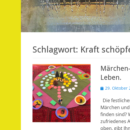
Schlagwort:
Kraft schöpf
Märchen- 
Leben.
Veröffentlicht
29. Oktober 
am
Die festlich
Märchen und 
finden sind? 
zufriedenes 
oben, gibt Ih