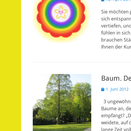
am
Sie möchten g
sich entspan
vertiefen, un
fühlen in sic
brauchen Stä
Ihnen der Kur
Baum. D
Veröffentlicht
1. Juni 2012
am
3 ungewöhnli
Baume an, den
empfängt? „De
weidete, auf
lange Zeit v