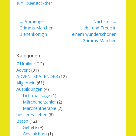
zum Rosenstöckchen
Beitragsnavigation
← Vorheriger
Nächster →
Vorheriger
Nächster
Grimms Märchen
Liebe und Treue in
Beitrag:
Beitrag:
Bienenkönigin
einem wunderschönen
Grimms Märchen
Kategorien
7 Urbilder
(12)
Advent
(31)
ADVENTSKALENDER
(12)
Allgemein
(61)
Ausbildungen
(4)
Lichtmassage
(1)
Märchenerzähler
(2)
Märchentherapie
(2)
besseres Leben
(6)
Beten
(12)
Gebete
(9)
Geschichten
(1)