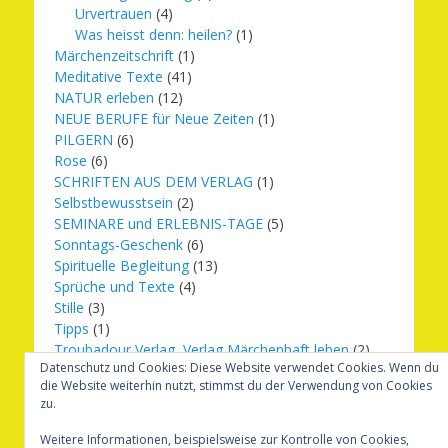
Urvertrauen
(4)
Was heisst denn: heilen?
(1)
Märchenzeitschrift
(1)
Meditative Texte
(41)
NATUR erleben
(12)
NEUE BERUFE für Neue Zeiten
(1)
PILGERN
(6)
Rose
(6)
SCHRIFTEN AUS DEM VERLAG
(1)
Selbstbewusstsein
(2)
SEMINARE und ERLEBNIS-TAGE
(5)
Sonntags-Geschenk
(6)
Spirituelle Begleitung
(13)
Sprüche und Texte
(4)
Stille
(3)
Tipps
(1)
Troubadour Verlag, Verlag Märchenhaft leben
(2)
Datenschutz und Cookies: Diese Website verwendet Cookies. Wenn du
Übungen
(1)
die Website weiterhin nutzt, stimmst du der Verwendung von Cookies
Urbilder
(20)
zu.
Verlag Märchenhaft leben
(8)
Weihnachten
(16)
Weitere Informationen, beispielsweise zur Kontrolle von Cookies,