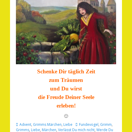
Schenke Dir täglich Zeit
zum Träumen
und Du wirst
die Freude Deiner Seele
erleben!
🙂
Kategorien
Schlagworte
Advent
,
Grimms Märchen
,
Liebe
Fundevogel
,
Grimm
,
Grimms
,
Liebe
,
Märchen
,
Verlässt Du mich nicht
,
Werde Du