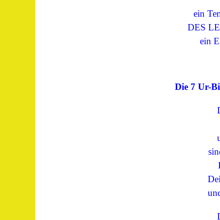
ein T
DES LEB
ein EI
Die 7 Ur-Bi
sin
Dei
und