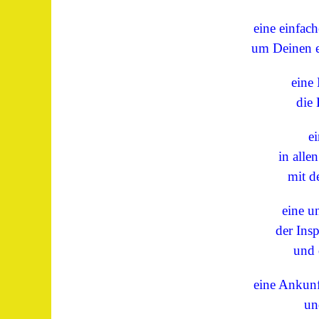
eine einfac
um Deinen ei
eine 
die H
e
in allen 
mit de
eine u
der Inspi
und de
eine Ankunf
und 