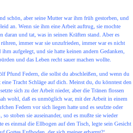
nd schön, aber seine Mutter war ihm früh gestorben, und
eleid an. Wenn sie ihm eine Arbeit auftrug, sie mochte
n daran und tat, was in seinen Kräften stand. Aber es
 rühren, immer war sie unzufrieden, immer war es nicht
rd ihm aufgelegt, und sie hatte keinen andern Gedanken,
fbürden und das Leben recht sauer machen wollte.
ölf Pfund Federn, die sollst du abschleißen, und wenn du
et eine Tracht Schläge auf dich. Meinst du, du könntest den
zte sich zu der Arbeit nieder, aber die Tränen flossen
ah wohl, daß es unmöglich war, mit der Arbeit in einem
hen Federn vor sich liegen hatte und es seufzte oder
 so stoben sie auseinander, und es mußte sie wieder
 es einmal die Ellbogen auf den Tisch, legte sein Gesicht
auf Gottes Erdboden, der sich meiner erbarmt?‘