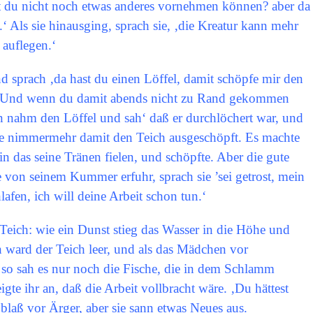
est du nicht noch etwas anderes vornehmen können? aber da
‘ Als sie hinausging, sprach sie, ‚die Kreatur kann mehr
 auflegen.‘
 sprach ‚da hast du einen Löffel, damit schöpfe mir den
gt. Und wenn du damit abends nicht zu Rand gekommen
en nahm den Löffel und sah‘ daß er durchlöchert war, und
tte nimmermehr damit den Teich ausgeschöpft. Es machte
 in das seine Tränen fielen, und schöpfte. Aber die gute
he von seinem Kummer erfuhr, sprach sie ’sei getrost, mein
afen, ich will deine Arbeit schon tun.‘
n Teich: wie ein Dunst stieg das Wasser in die Höhe und
 ward der Teich leer, und als das Mädchen vor
o sah es nur noch die Fische, die in dem Schlamm
igte ihr an, daß die Arbeit vollbracht wäre. ‚Du hättest
d blaß vor Ärger, aber sie sann etwas Neues aus.