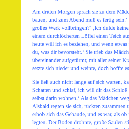
Am dritten Morgen sprach sie zu dem Mädch
bauen, und zum Abend muß es fertig sein.‘
großes Werk vollbringen?‘ ‚Ich dulde keinen
einem durchlöcherten Löffel einen Teich a
heute will ich es beziehen, und wenn etwas f
du, was dir bevorsteht.‘ Sie trieb das Mädch
übereinander aufgetürmt; mit aller seiner K
setzte sich nieder und weinte, doch hoffte e
Sie ließ auch nicht lange auf sich warten, k
Schatten und schlaf, ich will dir das Schlo
selbst darin wohnen.‘ Als das Mädchen wegg
Alsbald regten sie sich, rückten zusammen u
erhob sich das Gebäude, und es war, als ob 
legten. Der Boden dröhnte, große Säulen sti