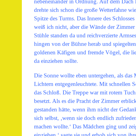
nebeneinander in Ordnung. Auf dem Dach leg
drehte sich schon die große Wetterfahne wi
Spitze des Turms. Das Innere des Schlosses
weiß ich nicht, aber die Wände der Zimmer
Stühle standen da und reichverzierte Armse
hingen von der Bühne herab und spiegelten 
goldenen Käfigen und fremde Vögel, die lie
da einziehen sollte.
Die Sonne wollte eben untergehen, als das
Lichtern entgegenleuchtete. Mit schnellen S
das Schloß. Die Treppe war mit rotem Tuc
besetzt. Als es die Pracht der Zimmer erblick
gestanden hätte, wenn ihm nicht der Gedan
sich selbst, ‚wenn sie doch endlich zufried
machen wollte.‘ Das Mädchen ging und zeigte
einziehen,‘ sagte sie und erhob sich von ihr