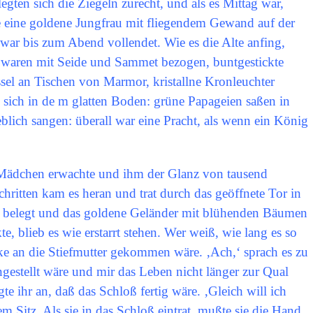
ten sich die Ziegeln zurecht, und als es Mittag war,
e eine goldene Jungfrau mit fliegendem Gewand auf der
 war bis zum Abend vollendet. Wie es die Alte anfing,
 waren mit Seide und Sammet bezogen, buntgestickte
ssel an Tischen von Marmor, kristallne Kronleuchter
sich in de m glatten Boden: grüne Papageien saßen in
blich sangen: überall war eine Pracht, als wenn ein König
 Mädchen erwachte und ihm der Glanz von tausend
chritten kam es heran und trat durch das geöffnete Tor in
h belegt und das goldene Geländer mit blühenden Bäumen
te, blieb es wie erstarrt stehen. Wer weiß, wie lang es so
ke an die Stiefmutter gekommen wäre. ‚Ach,‘ sprach es zu
engestellt wäre und mir das Leben nicht länger zur Qual
 ihr an, daß das Schloß fertig wäre. ‚Gleich will ich
em Sitz. Als sie in das Schloß eintrat, mußte sie die Hand