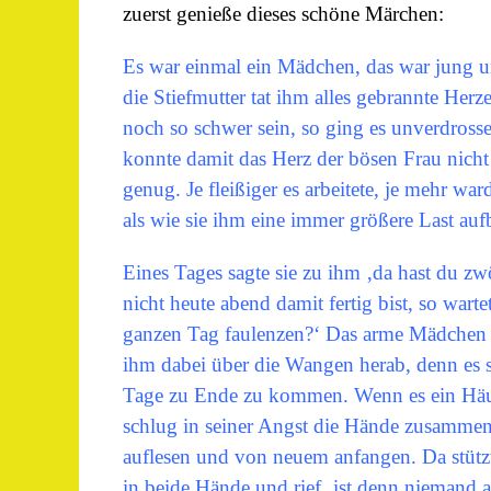
zuerst genieße dieses schöne Märchen:
Es war einmal ein Mädchen, das war jung u
die Stiefmutter tat ihm alles gebrannte Herz
noch so schwer sein, so ging es unverdrosse
konnte damit das Herz der bösen Frau nicht
genug. Je fleißiger es arbeitete, je mehr wa
als wie sie ihm eine immer größere Last au
Eines Tages sagte sie zu ihm ‚da hast du zw
nicht heute abend damit fertig bist, so wart
ganzen Tag faulenzen?‘ Das arme Mädchen set
ihm dabei über die Wangen herab, denn es s
Tage zu Ende zu kommen. Wenn es ein Häufc
schlug in seiner Angst die Hände zusammen,
auflesen und von neuem anfangen. Da stützte
in beide Hände und rief ‚ist denn niemand 