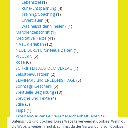
Lebensziel
(1)
Ruhe/Entspannung
(4)
Training/Coaching
(1)
Urvertrauen
(4)
Was heisst denn: heilen?
(1)
Märchenzeitschrift
(1)
Meditative Texte
(41)
NATUR erleben
(12)
NEUE BERUFE für Neue Zeiten
(1)
PILGERN
(6)
Rose
(6)
SCHRIFTEN AUS DEM VERLAG
(1)
Selbstbewusstsein
(2)
SEMINARE und ERLEBNIS-TAGE
(5)
Sonntags-Geschenk
(6)
Spirituelle Begleitung
(13)
Sprüche und Texte
(4)
Stille
(3)
Tipps
(1)
Troubadour Verlag, Verlag Märchenhaft leben
(2)
Datenschutz und Cookies: Diese Website verwendet Cookies. Wenn du
Übungen
(1)
die Website weiterhin nutzt, stimmst du der Verwendung von Cookies