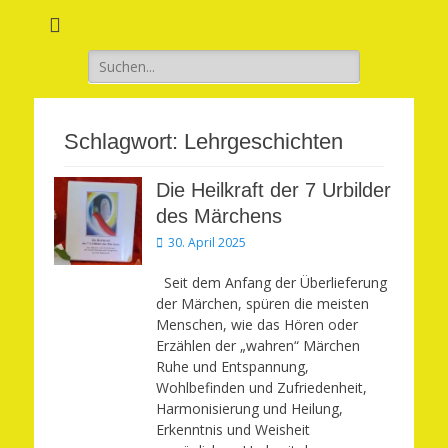
Verwirkliche Glück, Liebe, Erfolg und Gesundheit in Deinem Leben
Märchenhaft und
erfüllt leben
Suchen
nach:
Schlagwort:
Lehrgeschichten
Die Heilkraft der 7 Urbilder
des Märchens
Veröffentlicht
30. April 2025
am
Seit dem Anfang der Überlieferung
der Märchen, spüren die meisten
Menschen, wie das Hören oder
Erzählen der „wahren“ Märchen
Ruhe und Entspannung,
Wohlbefinden und Zufriedenheit,
Harmonisierung und Heilung,
Erkenntnis und Weisheit