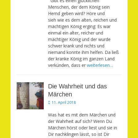
Gibt es einen glücklichen
Menschen, der dem König sein
Hemd geben wird? Höre und
sieh wie es dem alten, reichen und
mächtigen König erging: Es war
einmal ein alter, reicher und
mächtiger König und der wurde
schwer krank und nichts und
niemand konnte ihm helfen. Da ließ
der kranke König im ganzen Land
verkünden, dass er
weiterlesen…
Die Wahrheit und das
Märchen
Veröffentlicht
11. April 2018
am
Was hat es mit dem Märchen und
der Wahrheit auf sich? Wenn Du
Märchen hörst oder liest und sie in
Dir nachklingen lässt, so ist Dir