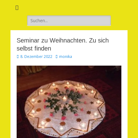
Verwirkliche Glück, Liebe, Erfolg und Gesundheit in Deinem Leben
Märchenhaft und
erfüllt leben
Suchen
nach:
Seminar zu Weihnachten. Zu sich
selbst finden
Veröffentlicht
Autor
8. Dezember 2022
monika
am