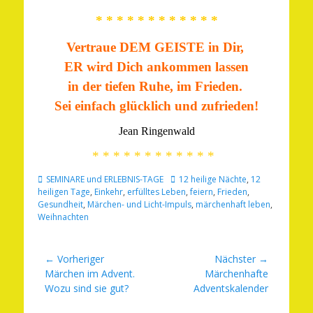
* * * * * * * * * * * *
Vertraue DEM GEISTE in Dir,
ER wird Dich ankommen lassen
in der tiefen Ruhe, im Frieden.
Sei einfach glücklich und zufrieden!
Jean Ringenwald
* * * * * * * * * * * *
Kategorien
Schlagworte
SEMINARE und ERLEBNIS-TAGE
12 heilige Nächte
,
12
heiligen Tage
,
Einkehr
,
erfülltes Leben
,
feiern
,
Frieden
,
Gesundheit
,
Märchen- und Licht-Impuls
,
märchenhaft leben
,
Weihnachten
Beitragsnavigation
← Vorheriger
Nächster →
Vorheriger
Nächster
Märchen im Advent.
Märchenhafte
Beitrag:
Beitrag:
Wozu sind sie gut?
Adventskalender