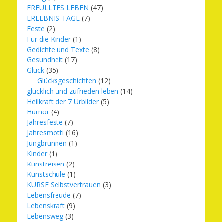
ERFÜLLTES LEBEN
(47)
ERLEBNIS-TAGE
(7)
Feste
(2)
Für die Kinder
(1)
Gedichte und Texte
(8)
Gesundheit
(17)
Glück
(35)
Glücksgeschichten
(12)
glücklich und zufrieden leben
(14)
Heilkraft der 7 Urbilder
(5)
Humor
(4)
Jahresfeste
(7)
Jahresmotti
(16)
Jungbrunnen
(1)
Kinder
(1)
Kunstreisen
(2)
Kunstschule
(1)
KURSE Selbstvertrauen
(3)
Lebensfreude
(7)
Lebenskraft
(9)
Lebensweg
(3)