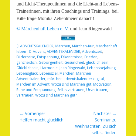
und Licht-Therapeutinnen und die Licht-und Lebens-
Trainerinnen, mit ihren Coachings und Trainings, bei.
Bitte frage Monika Zehentmeier danach!
© Märchenhaft Leben e. V.
und Jean Ringenwald
Kategorien
ADVENTSKALENDER
,
Märchen
,
Märchen-Kur
,
Märchenhaft
Schlagworte
leben
Advent
,
ADVENTSKALENDER
,
Adventszeit
,
Bilderreise
,
Entspannung
,
Erkenntnisse
,
Frieden
,
ganzheitlich
,
Geborgenheit
,
Gesundheit
,
glücklich sein
,
Glücklichsein
,
Harmonie
,
Jean Ringewald
,
Lebensbejahung
,
Lebensglück
,
Lebensziel
,
Märchen
,
Märchen
Adventskalender
,
märchen adventskalender digital
,
Märchen im Advent. Wozu sind Märchen gut
,
Motivation
,
Ruhe und Entspannung
,
Selbstvertrauen
,
Urvertrauen
,
Vertrauen
,
Wozu sind Märchen gut?
Beitragsnavigation
← Vorheriger
Nächster →
Vorheriger
Nächster
Helfen macht glücklich
Seminar zu
Beitrag:
Beitrag:
Weihnachten. Zu sich
selbst finden