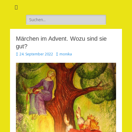
Verwirkliche Glück, Liebe, Erfolg und Gesundheit in Deinem Leben
Märchenhaft und
erfüllt leben
Suchen
nach:
Märchen im Advent. Wozu sind sie
gut?
Veröffentlicht
Autor
24. September 2022
monika
am