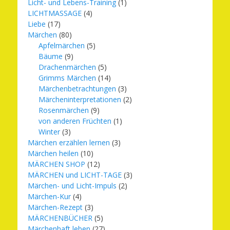
Licht- und Lebens-Training
(1)
LICHTMASSAGE
(4)
Liebe
(17)
Märchen
(80)
Apfelmärchen
(5)
Bäume
(9)
Drachenmärchen
(5)
Grimms Märchen
(14)
Märchenbetrachtungen
(3)
Märcheninterpretationen
(2)
Rosenmärchen
(9)
von anderen Früchten
(1)
Winter
(3)
Märchen erzählen lernen
(3)
Märchen heilen
(10)
MÄRCHEN SHOP
(12)
MÄRCHEN und LICHT-TAGE
(3)
Märchen- und Licht-Impuls
(2)
Märchen-Kur
(4)
Märchen-Rezept
(3)
MÄRCHENBÜCHER
(5)
Märchenhaft leben
(27)