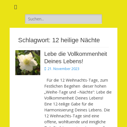
Verwirkliche Glück, Liebe, Erfolg und Gesundheit in Deinem Leben
Märchenhaft und
erfüllt leben
Suchen
nach:
Schlagwort:
12 heilige Nächte
Lebe die Vollkommenheit
Deines Lebens!
Veröffentlicht
21. November 2023
am
Für die 12 Weihnachts-Tage, zum
Festlichen Begehen dieser hohen
„Weihe-Tage und –Nächte“: Lebe die
Vollkommenheit Deines Lebens!
Eine 12-teilige Gabe für die
Harmonisierung Deines Lebens. Die
12 Weihnachts-Tage sind eine
offene, wohltuende und innigliche