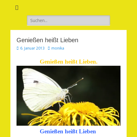
Verwirkliche Glück, Liebe, Erfolg und Gesundheit in Deinem Leben
Märchenhaft und
erfüllt leben
Suchen
nach:
Genießen heißt Lieben
Veröffentlicht
Autor
6. Januar 2013
monika
am
Genießen heißt Lieben.
Genießen heißt Lieben