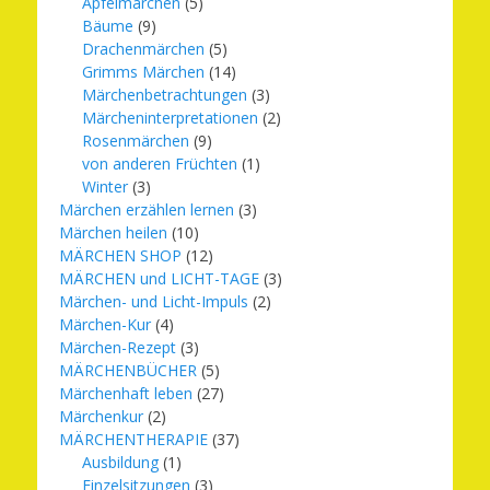
Apfelmärchen
(5)
Bäume
(9)
Drachenmärchen
(5)
Grimms Märchen
(14)
Märchenbetrachtungen
(3)
Märcheninterpretationen
(2)
Rosenmärchen
(9)
von anderen Früchten
(1)
Winter
(3)
Märchen erzählen lernen
(3)
Märchen heilen
(10)
MÄRCHEN SHOP
(12)
MÄRCHEN und LICHT-TAGE
(3)
Märchen- und Licht-Impuls
(2)
Märchen-Kur
(4)
Märchen-Rezept
(3)
MÄRCHENBÜCHER
(5)
Märchenhaft leben
(27)
Märchenkur
(2)
MÄRCHENTHERAPIE
(37)
Ausbildung
(1)
Einzelsitzungen
(3)