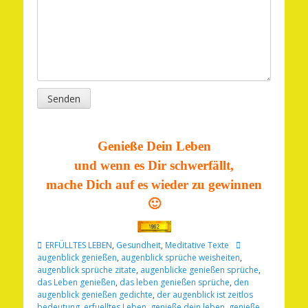
Senden
Genieße Dein Leben
und wenn es Dir schwerfällt,
mache Dich auf es wieder zu gewinnen
🙂
Kategorien
Schlagworte
ERFÜLLTES LEBEN
,
Gesundheit
,
Meditative Texte
augenblick genießen
,
augenblick sprüche weisheiten
,
augenblick sprüche zitate
,
augenblicke genießen sprüche
,
das Leben genießen
,
das leben genießen sprüche
,
den
augenblick genießen gedichte
,
der augenblick ist zeitlos
bedeutung
,
erfuelltes Leben
,
genieße dein leben
,
genieße