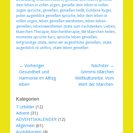
dein leben in vollen zügen
,
genieße dein leben in vollen
zügen sprüche
,
genießen
,
genießen heißt
,
Goldene Kugel
,
jeden augenblick genießen sprüche
,
lebe dein leben in
vollen zügen
,
leben genießen weisheiten
,
leben lieben
genießen
,
lebensweisheiten zitate zum nachdenken
,
Lieben
,
Maerchen-Therapie
,
Märchentherapie
,
Mit Maerchen heilen
,
momente sprüche kurz
,
sprüche leben genießen
,
tiefgründige zitate
,
wenn wir augenblicke genießen
,
zitate
augenblick ist zeitlos
,
zitate leben genießen
Beitragsnavigation
← Vorheriger
Nächster →
Vorheriger
Nächster
Gesundheit und
Grimms Märchen
Beitrag:
Beitrag:
Harmonie im Alltag
Weltkulturerbe. Vom
leben
Wert der Märchen.
Kategorien
7 Urbilder
(12)
Advent
(31)
ADVENTSKALENDER
(12)
Allgemein
(61)
Ausbildungen
(4)