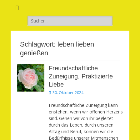
Verwirkliche Glück, Liebe, Erfolg und Gesundheit in Deinem Leben
Märchenhaft und
erfüllt leben
Suchen
nach:
Schlagwort:
leben lieben
genießen
Freundschaftliche
Zuneigung. Praktizierte
Liebe
Veröffentlicht
30. Oktober 2024
am
Freundschaftliche Zuneigung kann
enstehen, wenn wir offenen Herzens
sind. Gehen wir von ihr begleitet
durch das Leben, durch unseren
Alltag und Beruf, können wir die
Bedürfnisse unserer Mitmenschen