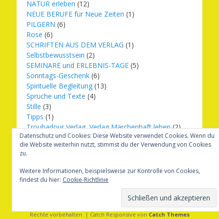
NATUR erleben
(12)
NEUE BERUFE für Neue Zeiten
(1)
PILGERN
(6)
Rose
(6)
SCHRIFTEN AUS DEM VERLAG
(1)
Selbstbewusstsein
(2)
SEMINARE und ERLEBNIS-TAGE
(5)
Sonntags-Geschenk
(6)
Spirituelle Begleitung
(13)
Sprüche und Texte
(4)
Stille
(3)
Tipps
(1)
Troubadour Verlag, Verlag Märchenhaft leben
(2)
Datenschutz und Cookies: Diese Website verwendet Cookies. Wenn du
Übungen
(1)
die Website weiterhin nutzt, stimmst du der Verwendung von Cookies
Urbilder
(20)
zu.
Verlag Märchenhaft leben
(8)
Weihnachten
(16)
Weitere Informationen, beispielsweise zur Kontrolle von Cookies,
findest du hier:
Cookie-Richtlinie
Copyright © 2026
Märchenhaft und erfüllt leben
. Alle
Rechte vorbehalten. | Catch Responsive von
Catch Themes