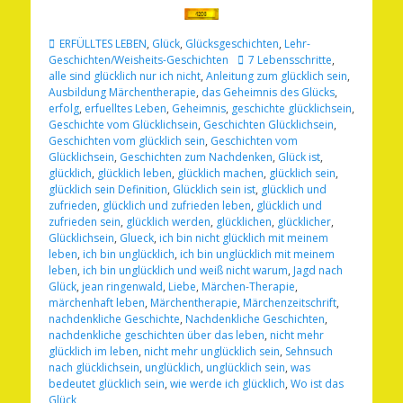
Kategorien
ERFÜLLTES LEBEN
,
Glück
,
Glücksgeschichten
,
Lehr-
Schlagworte
Geschichten/Weisheits-Geschichten
7 Lebensschritte
,
alle sind glücklich nur ich nicht
,
Anleitung zum glücklich sein
,
Ausbildung Märchentherapie
,
das Geheimnis des Glücks
,
erfolg
,
erfuelltes Leben
,
Geheimnis
,
geschichte glücklichsein
,
Geschichte vom Glücklichsein
,
Geschichten Glücklichsein
,
Geschichten vom glücklich sein
,
Geschichten vom
Glücklichsein
,
Geschichten zum Nachdenken
,
Glück ist
,
glücklich
,
glücklich leben
,
glücklich machen
,
glücklich sein
,
glücklich sein Definition
,
Glücklich sein ist
,
glücklich und
zufrieden
,
glücklich und zufrieden leben
,
glücklich und
zufrieden sein
,
glücklich werden
,
glücklichen
,
glücklicher
,
Glücklichsein
,
Glueck
,
ich bin nicht glücklich mit meinem
leben
,
ich bin unglücklich
,
ich bin unglücklich mit meinem
leben
,
ich bin unglücklich und weiß nicht warum
,
Jagd nach
Glück
,
jean ringenwald
,
Liebe
,
Märchen-Therapie
,
märchenhaft leben
,
Märchentherapie
,
Märchenzeitschrift
,
nachdenkliche Geschichte
,
Nachdenkliche Geschichten
,
nachdenkliche geschichten über das leben
,
nicht mehr
glücklich im leben
,
nicht mehr unglücklich sein
,
Sehnsuch
nach glücklichsein
,
unglücklich
,
unglücklich sein
,
was
bedeutet glücklich sein
,
wie werde ich glücklich
,
Wo ist das
Glück