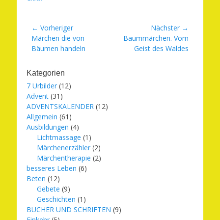
Beitragsnavigation
← Vorheriger
Nächster →
Vorheriger
Nächster
Märchen die von
Baummärchen. Vom
Beitrag:
Beitrag:
Bäumen handeln
Geist des Waldes
Kategorien
7 Urbilder
(12)
Advent
(31)
ADVENTSKALENDER
(12)
Allgemein
(61)
Ausbildungen
(4)
Lichtmassage
(1)
Märchenerzähler
(2)
Märchentherapie
(2)
besseres Leben
(6)
Beten
(12)
Gebete
(9)
Geschichten
(1)
BÜCHER UND SCHRIFTEN
(9)
Einkehr
(5)