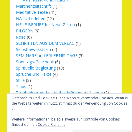
Märchenzeitschrift
(1)
Meditative Texte
(41)
NATUR erleben
(12)
NEUE BERUFE für Neue Zeiten
(1)
PILGERN
(6)
Rose
(6)
SCHRIFTEN AUS DEM VERLAG
(1)
Selbstbewusstsein
(2)
SEMINARE und ERLEBNIS-TAGE
(5)
Sonntags-Geschenk
(6)
Spirituelle Begleitung
(13)
Sprüche und Texte
(4)
Stille
(3)
Tipps
(1)
Troubadour Verlag, Verlag Märchenhaft leben
(2)
Datenschutz und Cookies: Diese Website verwendet Cookies. Wenn du
Übungen
(1)
die Website weiterhin nutzt, stimmst du der Verwendung von Cookies
Urbilder
(20)
zu.
Verlag Märchenhaft leben
(8)
Weihnachten
(16)
Weitere Informationen, beispielsweise zur Kontrolle von Cookies,
findest du hier:
Cookie-Richtlinie