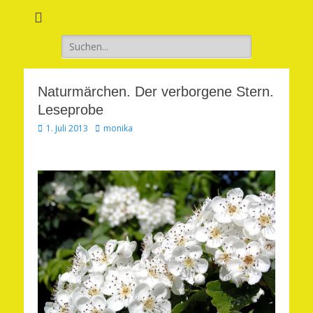
Verwirkliche Glück, Liebe, Erfolg und Gesundheit in Deinem Leben
Märchenhaft und
erfüllt leben
Suchen
nach:
Naturmärchen. Der verborgene Stern.
Leseprobe
Veröffentlicht
Autor
1. Juli 2013
monika
am