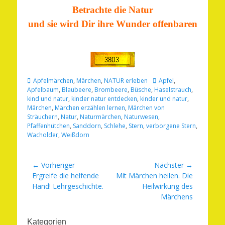
Betrachte die Natur
und sie wird Dir ihre Wunder offenbaren
Kategorien
Schlagworte
Apfelmärchen
,
Märchen
,
NATUR erleben
Apfel
,
Apfelbaum
,
Blaubeere
,
Brombeere
,
Büsche
,
Haselstrauch
,
kind und natur
,
kinder natur entdecken
,
kinder und natur
,
Märchen
,
Märchen erzählen lernen
,
Märchen von
Sträuchern
,
Natur
,
Naturmärchen
,
Naturwesen
,
Pfaffenhütchen
,
Sanddorn
,
Schlehe
,
Stern
,
verborgene Stern
,
Wacholder
,
Weißdorn
Beitragsnavigation
← Vorheriger
Nächster →
Vorheriger
Nächster
Ergreife die helfende
Mit Märchen heilen. Die
Beitrag:
Beitrag:
Hand! Lehrgeschichte.
Heilwirkung des
Märchens
Kategorien