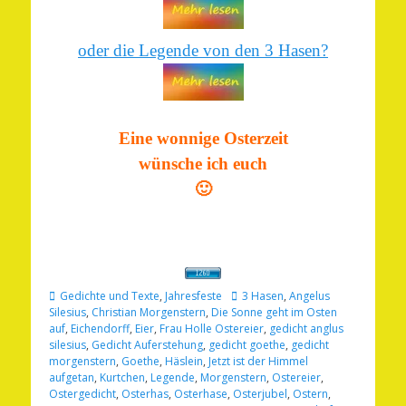
oder die Legende von den 3 Hasen?
Eine wonnige Osterzeit
wünsche ich euch
🙂
Kategorien
Schlagworte
Gedichte und Texte
,
Jahresfeste
3 Hasen
,
Angelus
Silesius
,
Christian Morgenstern
,
Die Sonne geht im Osten
auf
,
Eichendorff
,
Eier
,
Frau Holle Ostereier
,
gedicht anglus
silesius
,
Gedicht Auferstehung
,
gedicht goethe
,
gedicht
morgenstern
,
Goethe
,
Häslein
,
Jetzt ist der Himmel
aufgetan
,
Kurtchen
,
Legende
,
Morgenstern
,
Ostereier
,
Ostergedicht
,
Osterhas
,
Osterhase
,
Osterjubel
,
Ostern
,