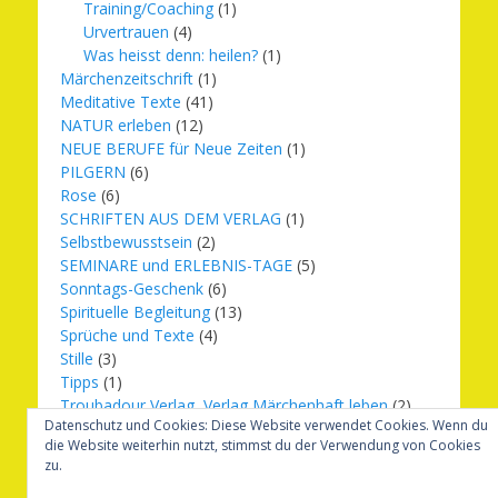
Training/Coaching
(1)
Urvertrauen
(4)
Was heisst denn: heilen?
(1)
Märchenzeitschrift
(1)
Meditative Texte
(41)
NATUR erleben
(12)
NEUE BERUFE für Neue Zeiten
(1)
PILGERN
(6)
Rose
(6)
SCHRIFTEN AUS DEM VERLAG
(1)
Selbstbewusstsein
(2)
SEMINARE und ERLEBNIS-TAGE
(5)
Sonntags-Geschenk
(6)
Spirituelle Begleitung
(13)
Sprüche und Texte
(4)
Stille
(3)
Tipps
(1)
Troubadour Verlag, Verlag Märchenhaft leben
(2)
Datenschutz und Cookies: Diese Website verwendet Cookies. Wenn du
Übungen
(1)
die Website weiterhin nutzt, stimmst du der Verwendung von Cookies
Urbilder
(20)
zu.
Verlag Märchenhaft leben
(8)