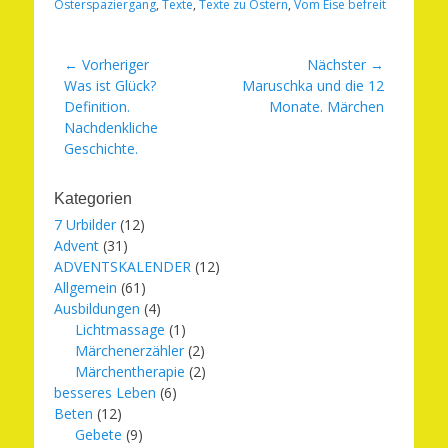
Osterspaziergang
,
Texte
,
Texte zu Ostern
,
Vom Eise befreit
Beitragsnavigation
← Vorheriger
Nächster →
Vorheriger
Nächster
Was ist Glück?
Maruschka und die 12
Beitrag:
Beitrag:
Definition.
Monate. Märchen
Nachdenkliche
Geschichte.
Kategorien
7 Urbilder
(12)
Advent
(31)
ADVENTSKALENDER
(12)
Allgemein
(61)
Ausbildungen
(4)
Lichtmassage
(1)
Märchenerzähler
(2)
Märchentherapie
(2)
besseres Leben
(6)
Beten
(12)
Gebete
(9)