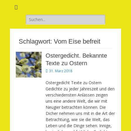
Verwirkliche Glück, Liebe, Erfolg und Gesundheit in Deinem Leben
Märchenhaft und
erfüllt leben
Suchen
nach:
Schlagwort:
Vom Eise befreit
Ostergedicht. Bekannte
Texte zu Ostern
Veröffentlicht
31. März 2018
am
Ostergedicht Texte zu Ostern
Gedichte zu jeder Jahreszeit und den
verschiedensten Anlässen zeigen
uns eine andere Welt, die wir mit
Neugier betrachten können. Die
Dicher nehmen uns mit in die Art der
Betrachtung, wie sie die Welt, das
Leben und die Dinge sehen. Innige,