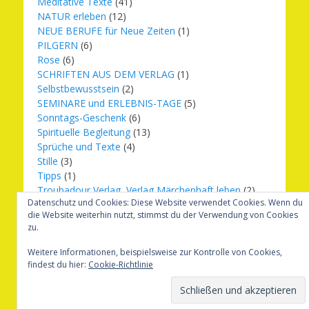
Meditative Texte
(41)
NATUR erleben
(12)
NEUE BERUFE für Neue Zeiten
(1)
PILGERN
(6)
Rose
(6)
SCHRIFTEN AUS DEM VERLAG
(1)
Selbstbewusstsein
(2)
SEMINARE und ERLEBNIS-TAGE
(5)
Sonntags-Geschenk
(6)
Spirituelle Begleitung
(13)
Sprüche und Texte
(4)
Stille
(3)
Tipps
(1)
Troubadour Verlag, Verlag Märchenhaft leben
(2)
Datenschutz und Cookies: Diese Website verwendet Cookies. Wenn du
Übungen
(1)
die Website weiterhin nutzt, stimmst du der Verwendung von Cookies
Urbilder
(20)
zu.
Verlag Märchenhaft leben
(8)
Weihnachten
(16)
Weitere Informationen, beispielsweise zur Kontrolle von Cookies,
findest du hier:
Cookie-Richtlinie
Copyright © 2026
Märchenhaft und erfüllt leben
. Alle