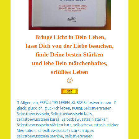
Bringe Licht in Dein Leben,
lasse Dich von der Liebe besuchen,
finde Deine besten Stärken
und lebe Dein märchenhaftes,
erfülltes Leben
🙂
Kategorien
Schlagworte
Allgemein
,
ERFÜLLTES LEBEN
,
KURSE Selbstvertrauen
glück
,
glücklich
,
glücklich leben
,
KURSE Selbstvertrauen
,
Selbstbewusstsein
,
Selbstbewusstsein Kurs
,
selbstbewusstsein kurse
,
Selbstbewusstsein stärken
,
Selbstbewusstsein stärken kurs
,
selbstbewusstsein stärken
Meditation
,
selbstbewusstsein stärken tipps
,
selbstbewusstsein stärkne
,
selbstvertrauen