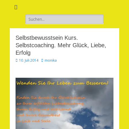
Verwirkliche Glück, Liebe, Erfolg und Gesundheit in Deinem Leben
Märchenhaft und
erfüllt leben
Suchen
nach:
Selbstbewusstsein Kurs.
Selbstcoaching. Mehr Glück, Liebe,
Erfolg
Veröffentlicht
Autor
10. Juli 2014
monika
am