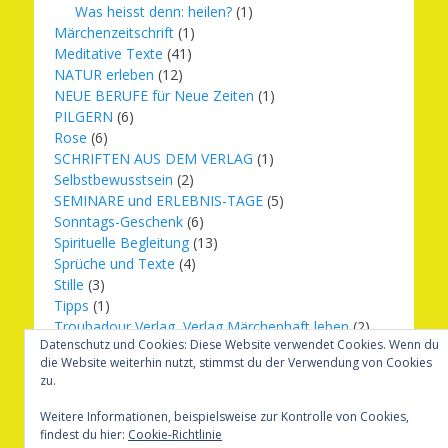
Was heisst denn: heilen?
(1)
Märchenzeitschrift
(1)
Meditative Texte
(41)
NATUR erleben
(12)
NEUE BERUFE für Neue Zeiten
(1)
PILGERN
(6)
Rose
(6)
SCHRIFTEN AUS DEM VERLAG
(1)
Selbstbewusstsein
(2)
SEMINARE und ERLEBNIS-TAGE
(5)
Sonntags-Geschenk
(6)
Spirituelle Begleitung
(13)
Sprüche und Texte
(4)
Stille
(3)
Tipps
(1)
Troubadour Verlag, Verlag Märchenhaft leben
(2)
Datenschutz und Cookies: Diese Website verwendet Cookies. Wenn du
Übungen
(1)
die Website weiterhin nutzt, stimmst du der Verwendung von Cookies
Urbilder
(20)
zu.
Verlag Märchenhaft leben
(8)
Weihnachten
(16)
Weitere Informationen, beispielsweise zur Kontrolle von Cookies,
findest du hier:
Cookie-Richtlinie