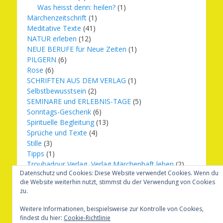
Was heisst denn: heilen?
(1)
Märchenzeitschrift
(1)
Meditative Texte
(41)
NATUR erleben
(12)
NEUE BERUFE für Neue Zeiten
(1)
PILGERN
(6)
Rose
(6)
SCHRIFTEN AUS DEM VERLAG
(1)
Selbstbewusstsein
(2)
SEMINARE und ERLEBNIS-TAGE
(5)
Sonntags-Geschenk
(6)
Spirituelle Begleitung
(13)
Sprüche und Texte
(4)
Stille
(3)
Tipps
(1)
Troubadour Verlag, Verlag Märchenhaft leben
(2)
Datenschutz und Cookies: Diese Website verwendet Cookies. Wenn du
Übungen
(1)
die Website weiterhin nutzt, stimmst du der Verwendung von Cookies
Urbilder
(20)
zu.
Verlag Märchenhaft leben
(8)
Weihnachten
(16)
Weitere Informationen, beispielsweise zur Kontrolle von Cookies,
findest du hier:
Cookie-Richtlinie