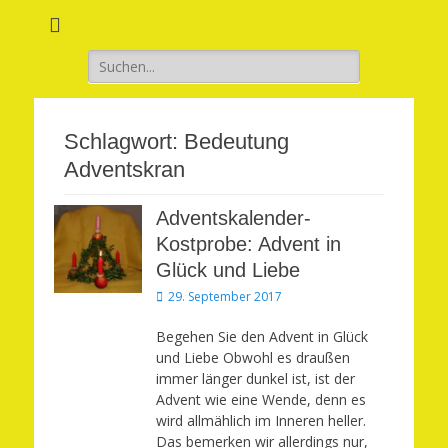
Verwirkliche Glück, Liebe, Erfolg und Gesundheit in Deinem Leben
Märchenhaft und
erfüllt leben
Suchen
nach:
Schlagwort:
Bedeutung
Adventskran
Adventskalender-
Kostprobe: Advent in
Glück und Liebe
Veröffentlicht
29. September 2017
am
Begehen Sie den Advent in Glück
und Liebe Obwohl es draußen
immer länger dunkel ist, ist der
Advent wie eine Wende, denn es
wird allmählich im Inneren heller.
Das bemerken wir allerdings nur,