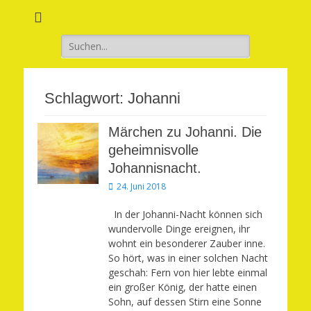
Verwirkliche Glück, Liebe, Erfolg und Gesundheit in Deinem Leben
Märchenhaft und
erfüllt leben
Suchen
nach:
Schlagwort:
Johanni
Märchen zu Johanni. Die
geheimnisvolle
Johannisnacht.
Veröffentlicht
24. Juni 2018
am
In der Johanni-Nacht können sich
wundervolle Dinge ereignen, ihr
wohnt ein besonderer Zauber inne.
So hört, was in einer solchen Nacht
geschah: Fern von hier lebte einmal
ein großer König, der hatte einen
Sohn, auf dessen Stirn eine Sonne