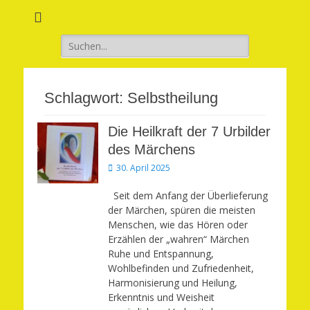
Verwirkliche Glück, Liebe, Erfolg und Gesundheit in Deinem Leben
Märchenhaft und
erfüllt leben
Suchen
nach:
Schlagwort:
Selbstheilung
Die Heilkraft der 7 Urbilder
des Märchens
Veröffentlicht
30. April 2025
am
Seit dem Anfang der Überlieferung
der Märchen, spüren die meisten
Menschen, wie das Hören oder
Erzählen der „wahren“ Märchen
Ruhe und Entspannung,
Wohlbefinden und Zufriedenheit,
Harmonisierung und Heilung,
Erkenntnis und Weisheit