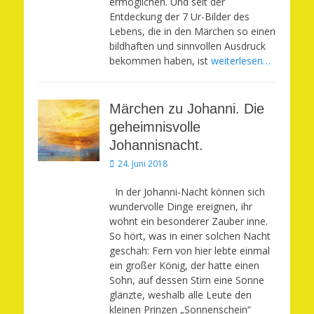
ermöglichen. Und seit der
Entdeckung der 7 Ur-Bilder des
Lebens, die in den Märchen so einen
bildhaften und sinnvollen Ausdruck
bekommen haben, ist
weiterlesen…
Märchen zu Johanni. Die
geheimnisvolle
Johannisnacht.
Veröffentlicht
24. Juni 2018
am
In der Johanni-Nacht können sich
wundervolle Dinge ereignen, ihr
wohnt ein besonderer Zauber inne.
So hört, was in einer solchen Nacht
geschah: Fern von hier lebte einmal
ein großer König, der hatte einen
Sohn, auf dessen Stirn eine Sonne
glänzte, weshalb alle Leute den
kleinen Prinzen „Sonnenschein“