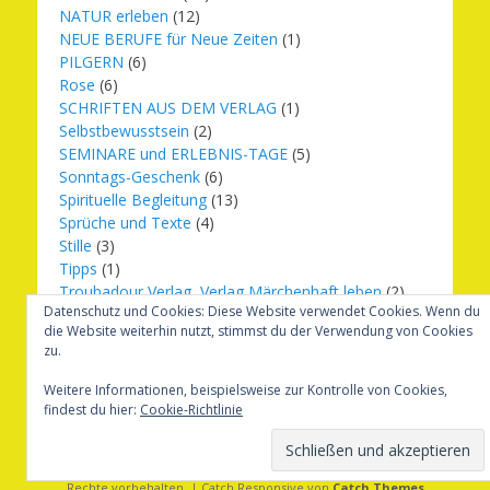
NATUR erleben
(12)
NEUE BERUFE für Neue Zeiten
(1)
PILGERN
(6)
Rose
(6)
SCHRIFTEN AUS DEM VERLAG
(1)
Selbstbewusstsein
(2)
SEMINARE und ERLEBNIS-TAGE
(5)
Sonntags-Geschenk
(6)
Spirituelle Begleitung
(13)
Sprüche und Texte
(4)
Stille
(3)
Tipps
(1)
Troubadour Verlag, Verlag Märchenhaft leben
(2)
Datenschutz und Cookies: Diese Website verwendet Cookies. Wenn du
Übungen
(1)
die Website weiterhin nutzt, stimmst du der Verwendung von Cookies
Urbilder
(20)
zu.
Verlag Märchenhaft leben
(8)
Weihnachten
(16)
Weitere Informationen, beispielsweise zur Kontrolle von Cookies,
findest du hier:
Cookie-Richtlinie
Copyright © 2026
Märchenhaft und erfüllt leben
. Alle
Rechte vorbehalten. | Catch Responsive von
Catch Themes