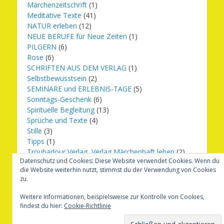
Märchenzeitschrift
(1)
Meditative Texte
(41)
NATUR erleben
(12)
NEUE BERUFE für Neue Zeiten
(1)
PILGERN
(6)
Rose
(6)
SCHRIFTEN AUS DEM VERLAG
(1)
Selbstbewusstsein
(2)
SEMINARE und ERLEBNIS-TAGE
(5)
Sonntags-Geschenk
(6)
Spirituelle Begleitung
(13)
Sprüche und Texte
(4)
Stille
(3)
Tipps
(1)
Troubadour Verlag, Verlag Märchenhaft leben
(2)
Datenschutz und Cookies: Diese Website verwendet Cookies. Wenn du
Übungen
(1)
die Website weiterhin nutzt, stimmst du der Verwendung von Cookies
Urbilder
(20)
zu.
Verlag Märchenhaft leben
(8)
Weihnachten
(16)
Weitere Informationen, beispielsweise zur Kontrolle von Cookies,
findest du hier:
Cookie-Richtlinie