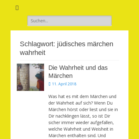
Verwirkliche Glück, Liebe, Erfolg und Gesundheit in Deinem Leben
Märchenhaft und
erfüllt leben
Suchen
nach:
Schlagwort:
jüdisches märchen
wahrheit
Die Wahrheit und das
Märchen
Veröffentlicht
11. April 2018
am
Was hat es mit dem Märchen und
der Wahrheit auf sich? Wenn Du
Märchen hörst oder liest und sie in
Dir nachklingen lässt, so ist Dir
sicher immer wieder aufgefallen,
welche Wahrheit und Weisheit in
Märchen enthalten sind. Und