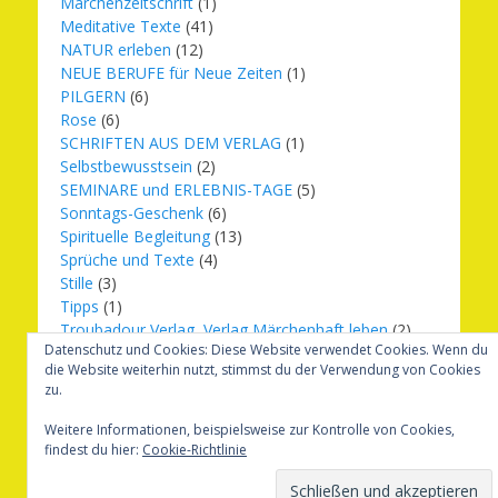
Märchenzeitschrift
(1)
Meditative Texte
(41)
NATUR erleben
(12)
NEUE BERUFE für Neue Zeiten
(1)
PILGERN
(6)
Rose
(6)
SCHRIFTEN AUS DEM VERLAG
(1)
Selbstbewusstsein
(2)
SEMINARE und ERLEBNIS-TAGE
(5)
Sonntags-Geschenk
(6)
Spirituelle Begleitung
(13)
Sprüche und Texte
(4)
Stille
(3)
Tipps
(1)
Troubadour Verlag, Verlag Märchenhaft leben
(2)
Datenschutz und Cookies: Diese Website verwendet Cookies. Wenn du
Übungen
(1)
die Website weiterhin nutzt, stimmst du der Verwendung von Cookies
Urbilder
(20)
zu.
Verlag Märchenhaft leben
(8)
Weihnachten
(16)
Weitere Informationen, beispielsweise zur Kontrolle von Cookies,
findest du hier:
Cookie-Richtlinie