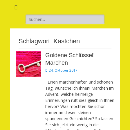
Verwirkliche Glück, Liebe, Erfolg und Gesundheit in Deinem Leben
Märchenhaft und
erfüllt leben
Suchen
nach:
Schlagwort:
Kästchen
Goldene Schlüssel!
Märchen
Veröffentlicht
24. Oktober 2017
am
Einen märchenhaften und schönen
Tag, wünsche ich Ihnen! Märchen im
Advent, welche heimelige
Erinnerungen ruft dies gleich in Ihnen
hervor? Was mochten Sie schon
immer an diesen kleinen
spannenden Geschichten? So lassen
Sie sich jetzt ein wenig in die