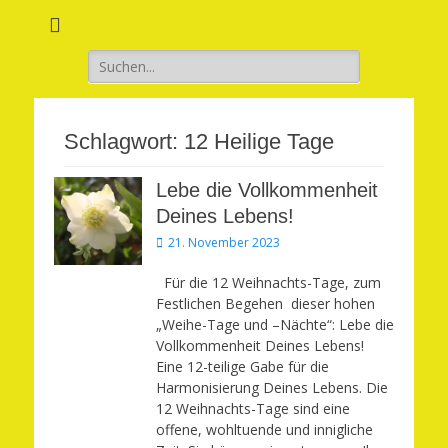
Verwirkliche Glück, Liebe, Erfolg und Gesundheit in Deinem Leben
Märchenhaft und
erfüllt leben
Suchen
nach:
Schlagwort:
12 Heilige Tage
Lebe die Vollkommenheit
Deines Lebens!
Veröffentlicht
21. November 2023
am
Für die 12 Weihnachts-Tage, zum
Festlichen Begehen dieser hohen
„Weihe-Tage und –Nächte“: Lebe die
Vollkommenheit Deines Lebens!
Eine 12-teilige Gabe für die
Harmonisierung Deines Lebens. Die
12 Weihnachts-Tage sind eine
offene, wohltuende und innigliche