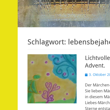
Schlagwort:
lebensbeja
Lichtvoll
Advent.
Veröffentlicht
3. Oktober 2
am
Der Märchen-A
Sie lieben Mä
in diesem Mä
Liebes-Märche
Sterne entsta