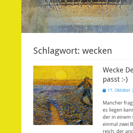
Schlagwort:
wecken
Wecke Dei
passt :-)
Veröffentlicht
17. Oktober 
am
Mancher fragt
es liegen kan
der in einem 
einmal zwei B
reich, der a