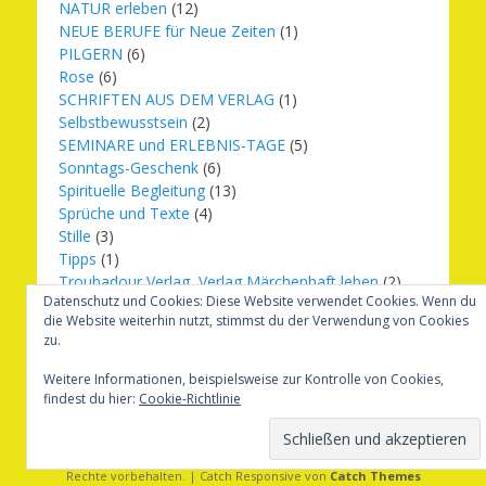
NATUR erleben
(12)
NEUE BERUFE für Neue Zeiten
(1)
PILGERN
(6)
Rose
(6)
SCHRIFTEN AUS DEM VERLAG
(1)
Selbstbewusstsein
(2)
SEMINARE und ERLEBNIS-TAGE
(5)
Sonntags-Geschenk
(6)
Spirituelle Begleitung
(13)
Sprüche und Texte
(4)
Stille
(3)
Tipps
(1)
Troubadour Verlag, Verlag Märchenhaft leben
(2)
Datenschutz und Cookies: Diese Website verwendet Cookies. Wenn du
Übungen
(1)
die Website weiterhin nutzt, stimmst du der Verwendung von Cookies
Urbilder
(20)
zu.
Verlag Märchenhaft leben
(8)
Weihnachten
(16)
Weitere Informationen, beispielsweise zur Kontrolle von Cookies,
findest du hier:
Cookie-Richtlinie
Copyright © 2026
Märchenhaft und erfüllt leben
. Alle
Rechte vorbehalten. | Catch Responsive von
Catch Themes