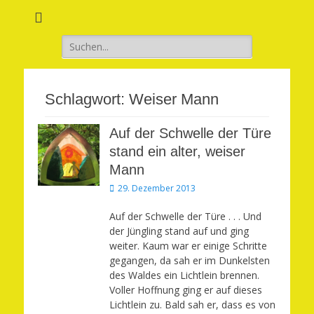
Verwirkliche Glück, Liebe, Erfolg und Gesundheit in Deinem Leben
Märchenhaft und
erfüllt leben
Suchen
nach:
Schlagwort:
Weiser Mann
Auf der Schwelle der Türe
stand ein alter, weiser
Mann
Veröffentlicht
29. Dezember 2013
am
Auf der Schwelle der Türe . . . Und
der Jüngling stand auf und ging
weiter. Kaum war er einige Schritte
gegangen, da sah er im Dunkelsten
des Waldes ein Lichtlein brennen.
Voller Hoffnung ging er auf dieses
Lichtlein zu. Bald sah er, dass es von