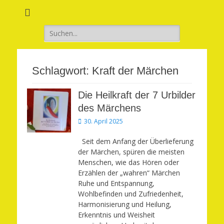
Verwirkliche Glück, Liebe, Erfolg und Gesundheit in Deinem Leben
Märchenhaft und
erfüllt leben
Suchen
nach:
Schlagwort:
Kraft der Märchen
Die Heilkraft der 7 Urbilder
des Märchens
Veröffentlicht
30. April 2025
am
Seit dem Anfang der Überlieferung
der Märchen, spüren die meisten
Menschen, wie das Hören oder
Erzählen der „wahren“ Märchen
Ruhe und Entspannung,
Wohlbefinden und Zufriedenheit,
Harmonisierung und Heilung,
Erkenntnis und Weisheit