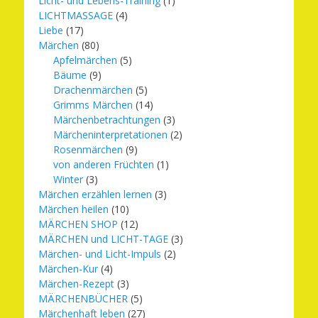
Licht- und Lebens-Training
(1)
LICHTMASSAGE
(4)
Liebe
(17)
Märchen
(80)
Apfelmärchen
(5)
Bäume
(9)
Drachenmärchen
(5)
Grimms Märchen
(14)
Märchenbetrachtungen
(3)
Märcheninterpretationen
(2)
Rosenmärchen
(9)
von anderen Früchten
(1)
Winter
(3)
Märchen erzählen lernen
(3)
Märchen heilen
(10)
MÄRCHEN SHOP
(12)
MÄRCHEN und LICHT-TAGE
(3)
Märchen- und Licht-Impuls
(2)
Märchen-Kur
(4)
Märchen-Rezept
(3)
MÄRCHENBÜCHER
(5)
Märchenhaft leben
(27)