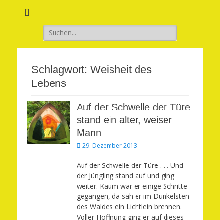
Verwirkliche Glück, Liebe, Erfolg und Gesundheit in Deinem Leben
Märchenhaft und
erfüllt leben
Suchen
nach:
Schlagwort:
Weisheit des
Lebens
Auf der Schwelle der Türe
stand ein alter, weiser
Mann
Veröffentlicht
29. Dezember 2013
am
Auf der Schwelle der Türe . . . Und
der Jüngling stand auf und ging
weiter. Kaum war er einige Schritte
gegangen, da sah er im Dunkelsten
des Waldes ein Lichtlein brennen.
Voller Hoffnung ging er auf dieses