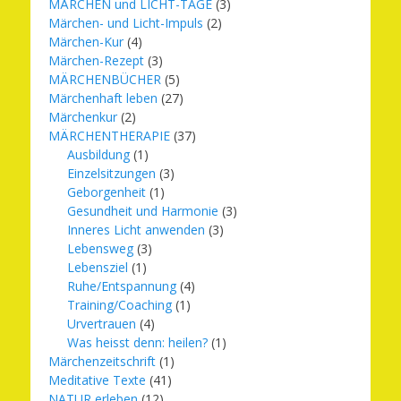
MÄRCHEN und LICHT-TAGE
(3)
Märchen- und Licht-Impuls
(2)
Märchen-Kur
(4)
Märchen-Rezept
(3)
MÄRCHENBÜCHER
(5)
Märchenhaft leben
(27)
Märchenkur
(2)
MÄRCHENTHERAPIE
(37)
Ausbildung
(1)
Einzelsitzungen
(3)
Geborgenheit
(1)
Gesundheit und Harmonie
(3)
Inneres Licht anwenden
(3)
Lebensweg
(3)
Lebensziel
(1)
Ruhe/Entspannung
(4)
Training/Coaching
(1)
Urvertrauen
(4)
Was heisst denn: heilen?
(1)
Märchenzeitschrift
(1)
Meditative Texte
(41)
NATUR erleben
(12)