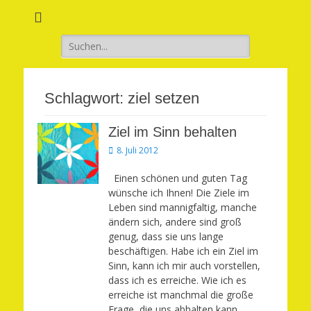
Verwirkliche Glück, Liebe, Erfolg und Gesundheit in Deinem Leben
Märchenhaft und
erfüllt leben
Suchen
nach:
Schlagwort:
ziel setzen
Ziel im Sinn behalten
Veröffentlicht
8. Juli 2012
am
Einen schönen und guten Tag
wünsche ich Ihnen! Die Ziele im
Leben sind mannigfaltig, manche
ändern sich, andere sind groß
genug, dass sie uns lange
beschäftigen. Habe ich ein Ziel im
Sinn, kann ich mir auch vorstellen,
dass ich es erreiche. Wie ich es
erreiche ist manchmal die große
Frage, die uns abhalten kann