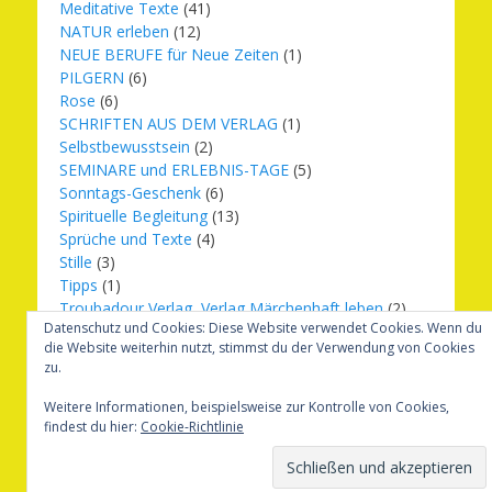
Meditative Texte
(41)
NATUR erleben
(12)
NEUE BERUFE für Neue Zeiten
(1)
PILGERN
(6)
Rose
(6)
SCHRIFTEN AUS DEM VERLAG
(1)
Selbstbewusstsein
(2)
SEMINARE und ERLEBNIS-TAGE
(5)
Sonntags-Geschenk
(6)
Spirituelle Begleitung
(13)
Sprüche und Texte
(4)
Stille
(3)
Tipps
(1)
Troubadour Verlag, Verlag Märchenhaft leben
(2)
Datenschutz und Cookies: Diese Website verwendet Cookies. Wenn du
Übungen
(1)
die Website weiterhin nutzt, stimmst du der Verwendung von Cookies
Urbilder
(20)
zu.
Verlag Märchenhaft leben
(8)
Weihnachten
(16)
Weitere Informationen, beispielsweise zur Kontrolle von Cookies,
findest du hier:
Cookie-Richtlinie
Copyright © 2026
Märchenhaft und erfüllt leben
. Alle