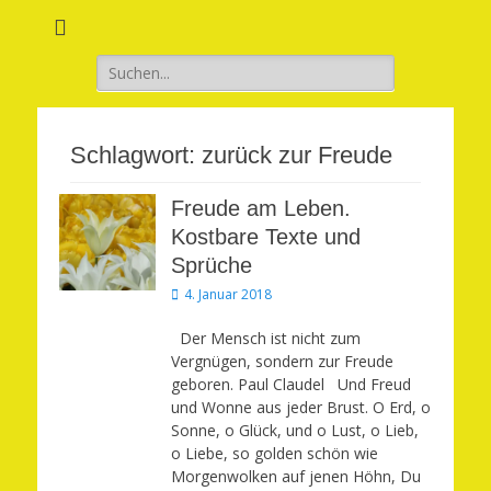
Verwirkliche Glück, Liebe, Erfolg und Gesundheit in Deinem Leben
Märchenhaft und
erfüllt leben
Suchen
nach:
Schlagwort:
zurück zur Freude
Freude am Leben.
Kostbare Texte und
Sprüche
Veröffentlicht
4. Januar 2018
am
Der Mensch ist nicht zum
Vergnügen, sondern zur Freude
geboren. Paul Claudel Und Freud
und Wonne aus jeder Brust. O Erd, o
Sonne, o Glück, und o Lust, o Lieb,
o Liebe, so golden schön wie
Morgenwolken auf jenen Höhn, Du