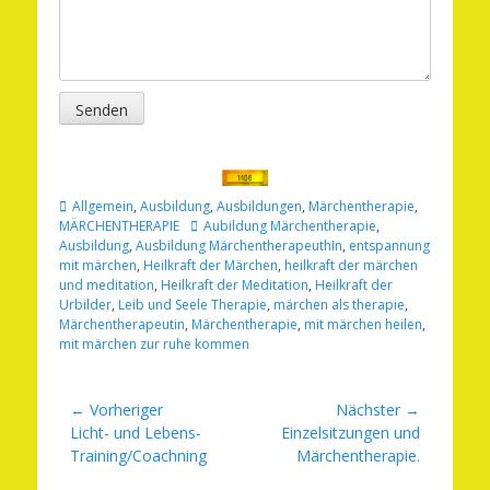
Senden
Kategorien
Allgemein
,
Ausbildung
,
Ausbildungen
,
Märchentherapie
,
Schlagworte
MÄRCHENTHERAPIE
Aubildung Märchentherapie
,
Ausbildung
,
Ausbildung MärchentherapeuthIn
,
entspannung
mit märchen
,
Heilkraft der Märchen
,
heilkraft der märchen
und meditation
,
Heilkraft der Meditation
,
Heilkraft der
Urbilder
,
Leib und Seele Therapie
,
märchen als therapie
,
Märchentherapeutin
,
Märchentherapie
,
mit märchen heilen
,
mit märchen zur ruhe kommen
Beitragsnavigation
← Vorheriger
Nächster →
Vorheriger
Nächster
Licht- und Lebens-
Einzelsitzungen und
Beitrag:
Beitrag:
Training/Coachning
Märchentherapie.