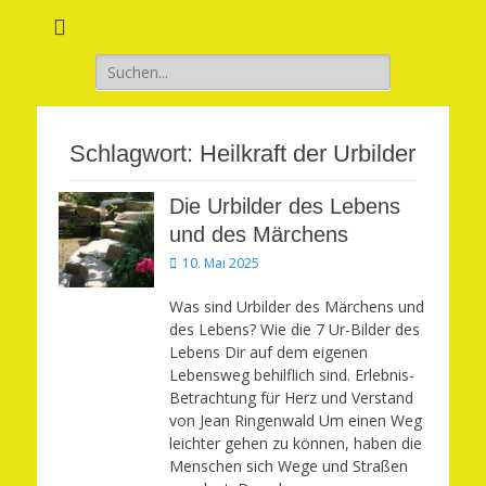
Verwirkliche Glück, Liebe, Erfolg und Gesundheit in Deinem Leben
Märchenhaft und
erfüllt leben
Suchen
nach:
Schlagwort:
Heilkraft der Urbilder
Die Urbilder des Lebens
und des Märchens
Veröffentlicht
10. Mai 2025
am
Was sind Urbilder des Märchens und
des Lebens? Wie die 7 Ur-Bilder des
Lebens Dir auf dem eigenen
Lebensweg behilflich sind. Erlebnis-
Betrachtung für Herz und Verstand
von Jean Ringenwald Um einen Weg
leichter gehen zu können, haben die
Menschen sich Wege und Straßen