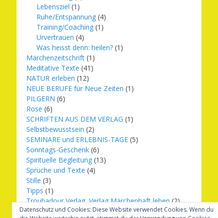
Lebensziel
(1)
Ruhe/Entspannung
(4)
Training/Coaching
(1)
Urvertrauen
(4)
Was heisst denn: heilen?
(1)
Märchenzeitschrift
(1)
Meditative Texte
(41)
NATUR erleben
(12)
NEUE BERUFE für Neue Zeiten
(1)
PILGERN
(6)
Rose
(6)
SCHRIFTEN AUS DEM VERLAG
(1)
Selbstbewusstsein
(2)
SEMINARE und ERLEBNIS-TAGE
(5)
Sonntags-Geschenk
(6)
Spirituelle Begleitung
(13)
Sprüche und Texte
(4)
Stille
(3)
Tipps
(1)
Troubadour Verlag, Verlag Märchenhaft leben
(2)
Datenschutz und Cookies: Diese Website verwendet Cookies. Wenn du
Übungen
(1)