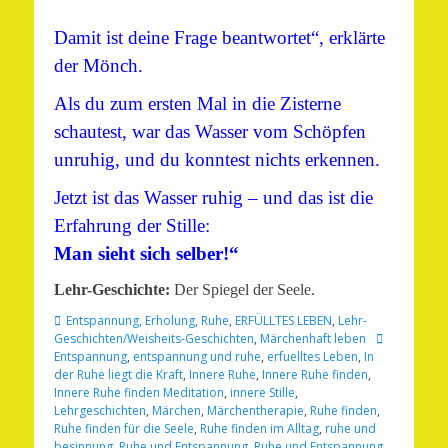
Damit ist deine Frage beantwortet“, erklärte
der Mönch.
Als du zum ersten Mal in die Zisterne
schautest, war das Wasser vom Schöpfen
unruhig, und du konntest nichts erkennen.
Jetzt ist das Wasser ruhig – und das ist die
Erfahrung der Stille:
Man sieht sich selber!“
Lehr-Geschichte:
Der Spiegel der Seele.
Kategorien
Entspannung, Erholung, Ruhe
,
ERFÜLLTES LEBEN
,
Lehr-
Schlagworte
Geschichten/Weisheits-Geschichten
,
Märchenhaft leben
Entspannung
,
entspannung und ruhe
,
erfuelltes Leben
,
In
der Ruhe liegt die Kraft
,
Innere Ruhe
,
Innere Ruhe finden
,
Innere Ruhe finden Meditation
,
innere Stille
,
Lehrgeschichten
,
Märchen
,
Märchentherapie
,
Ruhe finden
,
Ruhe finden für die Seele
,
Ruhe finden im Alltag
,
ruhe und
besinnung
,
Ruhe und Entspannung
,
Ruhe und Entspannung