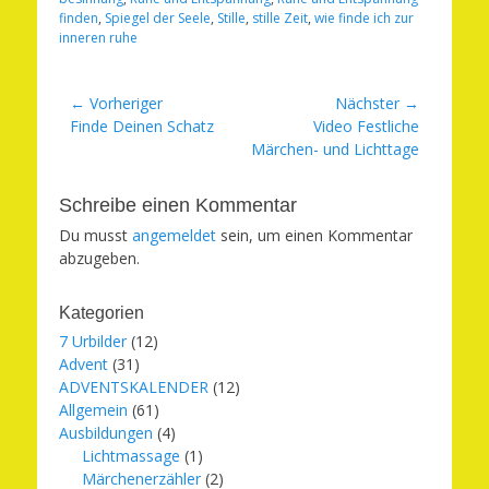
finden
,
Spiegel der Seele
,
Stille
,
stille Zeit
,
wie finde ich zur
inneren ruhe
Beitragsnavigation
← Vorheriger
Nächster →
Vorheriger
Nächster
Finde Deinen Schatz
Video Festliche
Beitrag:
Beitrag:
Märchen- und Lichttage
Schreibe einen Kommentar
Du musst
angemeldet
sein, um einen Kommentar
abzugeben.
Kategorien
7 Urbilder
(12)
Advent
(31)
ADVENTSKALENDER
(12)
Allgemein
(61)
Ausbildungen
(4)
Lichtmassage
(1)
Märchenerzähler
(2)