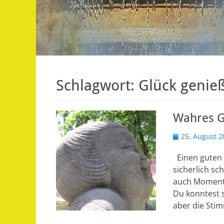
Schlagwort:
Glück genie
Wahres Gl
Veröffentlicht
25. August 2
am
Einen guten 
sicherlich sc
auch Momente
Du konntest s
aber die Sti