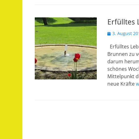
Erfüllte
Veröffentlicht
3. August 20
am
Erfülltes Le
Brunnen zu v
darum herum 
schönes Woch
Mittelpunkt d
neue Kräfte
w