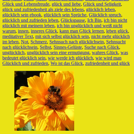
Glück und Lebensfreude
,
glück und liebe
,
Glück und Seligkeit
,
glück und zufriedenheit als ziele des lebens
,
glücklich leben
,
glücklich sein ebook
,
glücklich sein Sprüche
,
Glücklich spruch
,
glücklich und zufrieden leben
,
Glückspause
,
Ich Bin
,
ich bin nicht
glücklich mit meinem leben
,
ich bin unglücklich und weiß nicht
warum
,
innen
,
inneres Glück
,
kann man Glück lernen
,
leben glück
,
meditativer Text
,
mit sich selbst glücklich sein
,
nicht mehr glücklich
im leben
,
Not
,
Schmerz
,
Sehnsuch nach glücklichsein
,
Sehnsucht
nach glücklichsein
,
Selbst
,
Sinnes-Gelüste
,
Suche nach Glück
,
unglücklich
,
unglücklich sein eine ermutigung
,
wahres Glück
,
was
bedeutet glücklich sein
,
wie werde ich glücklich
,
wie wird man
Glücklich und zufrieden
,
Wo ist das Glück
,
zufriedenheit und glück