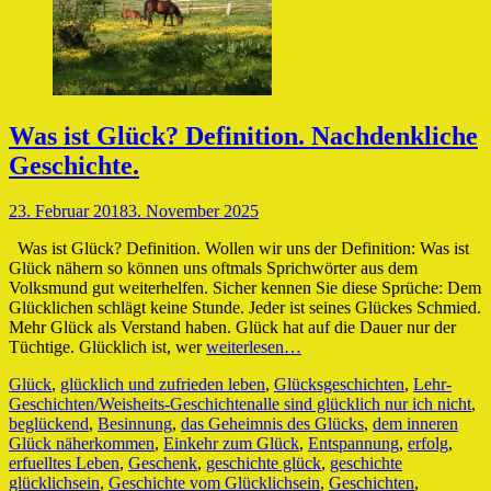
Was ist Glück? Definition. Nachdenkliche
Geschichte.
Veröffentlicht
23. Februar 2018
3. November 2025
am
Was ist Glück? Definition. Wollen wir uns der Definition: Was ist
Glück nähern so können uns oftmals Sprichwörter aus dem
Volksmund gut weiterhelfen. Sicher kennen Sie diese Sprüche: Dem
Glücklichen schlägt keine Stunde. Jeder ist seines Glückes Schmied.
Mehr Glück als Verstand haben. Glück hat auf die Dauer nur der
Tüchtige. Glücklich ist, wer
weiterlesen…
Kategorien
Glück
,
glücklich und zufrieden leben
,
Glücksgeschichten
,
Lehr-
Schlagworte
Geschichten/Weisheits-Geschichten
alle sind glücklich nur ich nicht
,
beglückend
,
Besinnung
,
das Geheimnis des Glücks
,
dem inneren
Glück näherkommen
,
Einkehr zum Glück
,
Entspannung
,
erfolg
,
erfuelltes Leben
,
Geschenk
,
geschichte glück
,
geschichte
glücklichsein
,
Geschichte vom Glücklichsein
,
Geschichten
,