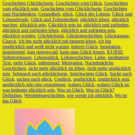
Geschichten Glücklichsein
,
Geschichten vom Glück
,
Geschichten
vom glücklich sein
,
Geschichten vom Glücklichsein
,
Geschichten
zum Nachdenken
,
Gesundheit
,
glück
,
Glück des Lebens
,
Glück und
Lebensfreude
,
Glück und Zufriedenheit
,
glücklich leben
,
glücklich
machen
,
glücklich sein
,
Glücklich sein ist
,
glücklich und zufrieden
,
glücklich und zufrieden leben
,
glücklich und zufrieden sein
,
glücklich werden
,
Glücklichsein
,
Glücksgeschichten
,
Glückspause
,
Glueck
,
ich bin nicht glücklich mit meinem leben
,
ich bin
unglücklich und weiß nicht warum
,
inneres Glück
,
Inspiration
,
inspirierend
,
jean ringenwald
,
kann man Glück lernen
,
KURSE
Selbstvertrauen
,
Lebensglück
,
Lehrgeschichten
,
Liebe
,
meditativer
Text
,
mehr Glück
,
mitbringsel
,
Motivation
,
Nachdenkliche
Geschichten
,
nicht mehr glücklich im leben
,
nicht mehr unglücklich
sein
,
Sehnsuch nach glücklichsein
,
Sprichwörter Glück
,
Suche nach
Glück
,
suchen nach glück
,
Unglück
,
unglücklich
,
unglücklich sein
,
unglücklich sein eine ermutigung
,
wahres Glück
,
wahres Glück ist
,
was bedeutet glücklich sein
,
Was ist Glück
,
Was ist Glück?
Definition
,
Weisheitsgeschichten
,
wie werde ich glücklich
,
Wo ist
das Glück