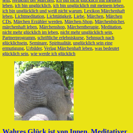
sein
,
Heilkraft der Märchen
,
ich bin nicht glücklich mit meinem
leben
,
ich bin unglücklich
,
ich bin unglücklich mit meinem leben
,
ich bin unglücklich und weiß nicht warum
,
Lexikon Märchenhaft
leben
,
Lichtmeditation
,
Lichttätigkeit
,
Liebe
,
Märchen
,
Märchen
CDs
,
Märchen Erzähler werden
,
Märchen-Shop
,
Märchenbücher
,
märchenhaft leben
,
Märchenshop
,
Märchentherapie
,
Meditation
,
nicht mehr glücklich im leben
,
nicht mehr unglücklich sein
,
Partnerprogramm
,
schriftliche erlebniskurse
,
Sehnsuch nach
glücklichsein
,
Seminare
,
Spiritualität
,
unglücklich sein eine
ermutigung
,
Urbilder
,
Verlag Märchenhaft leben
,
was bedeutet
glücklich sein
,
wie werde ich glücklich
Wahres Glück ist von Innen. Meditativer