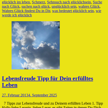
glücklich im leben
,
Schmerz
,
Sehnsuch nach glücklichsein
,
Suche
nach Glück
,
suchen nach glück
,
unglücklich sein
,
wahres Glück
,
Wahres Glück findest Du in Dir
,
was bedeutet glücklich sein
,
wie
werde ich glücklich
Lebensfreude Tipp für Dein erfülltes
Leben
Veröffentlicht
27. Februar 2013
4. September 2025
am
7 Tipps zur Lebensfreude und zu Deinem erfüllten Leben 1. Tipp
Hallo liebe Leserin, lieber Leser, es gibt Zeiten in denen Du Dich