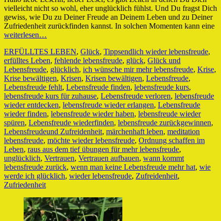
vielleicht nicht so wohl, eher unglücklich fühlst. Und Du fragst Dich
gewiss, wie Du zu Deiner Freude an Deinem Leben und zu Deiner
Zufriedenheit zurückfinden kannst. In solchen Momenten kann eine
weiterlesen…
Kategorien
Schlagworte
ERFÜLLTES LEBEN
,
Glück
,
Tipps
endlich wieder lebensfreude
,
erfülltes Leben
,
fehlende lebensfreude
,
glück
,
Glück und
Lebensfreude
,
glücklich
,
ich wünsche mir mehr lebensfreude
,
Krise
,
Krise bewältigen
,
Krisen
,
Krisen bewältigen
,
Lebensfreude
,
Lebensfreude fehlt
,
Lebensfreude finden
,
lebensfreude kurs
,
lebensfreude kurs für zuhause
,
Lebensfreude verloren
,
lebensfreude
wieder entdecken
,
lebensfreude wieder erlangen
,
Lebensfreude
wieder finden
,
lebensfreude wieder haben
,
lebensfreude wieder
spüren
,
Lebensfreude wiederfinden
,
lebensfreude zurückgewinnen
,
Lebensfreudeund Zufreidenheit
,
märchenhaft leben
,
meditation
lebensfreude
,
möchte wieder lebensfreude
,
Ordnung schaffen im
Leben
,
raus aus dem tief übungen für mehr lebensfreude
,
unglücklich
,
Vertrauen
,
Vertrauen aufbauen
,
wann kommt
lebensfreude zurück
,
wenn man keine Lebensfreude mehr hat
,
wie
werde ich glücklich
,
wieder lebensfreude
,
Zufreidenheit
,
Zufriedenheit