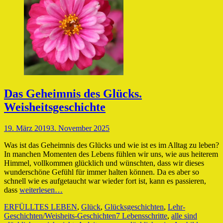
Das Geheimnis des Glücks.
Weisheitsgeschichte
Veröffentlicht
19. März 2019
3. November 2025
am
Was ist das Geheimnis des Glücks und wie ist es im Alltag zu leben?
In manchen Momenten des Lebens fühlen wir uns, wie aus heiterem
Himmel, vollkommen glücklich und wünschten, dass wir dieses
wunderschöne Gefühl für immer halten können. Da es aber so
schnell wie es aufgetaucht war wieder fort ist, kann es passieren,
dass
weiterlesen…
Kategorien
ERFÜLLTES LEBEN
,
Glück
,
Glücksgeschichten
,
Lehr-
Schlagworte
Geschichten/Weisheits-Geschichten
7 Lebensschritte
,
alle sind