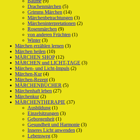
Bäume
(9)
Drachenmärchen
(5)
Grimms Märchen
(14)
Märchenbetrachtungen
(3)
Märcheninterpretationen
(2)
Rosenmärchen
(9)
von anderen Früchten
(1)
Winter
(3)
Märchen erzählen lernen
(3)
Märchen heilen
(10)
MÄRCHEN SHOP
(12)
MÄRCHEN und LICHT-TAGE
(3)
Märchen- und Licht-Impuls
(2)
Märchen-Kur
(4)
Märchen-Rezept
(3)
MÄRCHENBÜCHER
(5)
Märchenhaft leben
(27)
Märchenkur
(2)
MÄRCHENTHERAPIE
(37)
Ausbildung
(1)
Einzelsitzungen
(3)
Geborgenheit
(1)
Gesundheit und Harmonie
(3)
Inneres Licht anwenden
(3)
Lebensweg
(3)