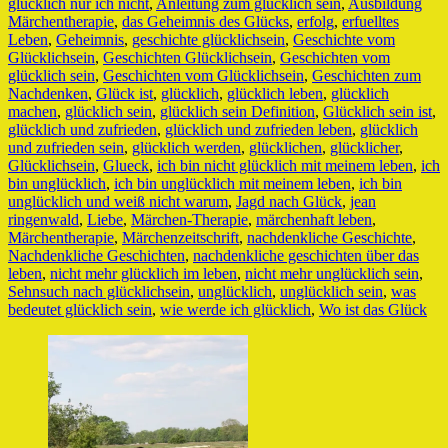
glücklich nur ich nicht
,
Anleitung zum glücklich sein
,
Ausbildung
Märchentherapie
,
das Geheimnis des Glücks
,
erfolg
,
erfuelltes
Leben
,
Geheimnis
,
geschichte glücklichsein
,
Geschichte vom
Glücklichsein
,
Geschichten Glücklichsein
,
Geschichten vom
glücklich sein
,
Geschichten vom Glücklichsein
,
Geschichten zum
Nachdenken
,
Glück ist
,
glücklich
,
glücklich leben
,
glücklich
machen
,
glücklich sein
,
glücklich sein Definition
,
Glücklich sein ist
,
glücklich und zufrieden
,
glücklich und zufrieden leben
,
glücklich
und zufrieden sein
,
glücklich werden
,
glücklichen
,
glücklicher
,
Glücklichsein
,
Glueck
,
ich bin nicht glücklich mit meinem leben
,
ich
bin unglücklich
,
ich bin unglücklich mit meinem leben
,
ich bin
unglücklich und weiß nicht warum
,
Jagd nach Glück
,
jean
ringenwald
,
Liebe
,
Märchen-Therapie
,
märchenhaft leben
,
Märchentherapie
,
Märchenzeitschrift
,
nachdenkliche Geschichte
,
Nachdenkliche Geschichten
,
nachdenkliche geschichten über das
leben
,
nicht mehr glücklich im leben
,
nicht mehr unglücklich sein
,
Sehnsuch nach glücklichsein
,
unglücklich
,
unglücklich sein
,
was
bedeutet glücklich sein
,
wie werde ich glücklich
,
Wo ist das Glück