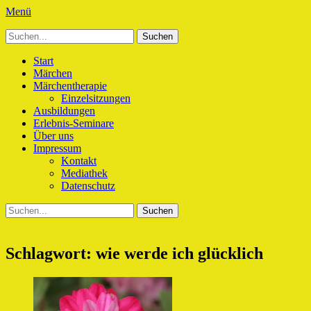
Menü
Suchen
Märchenhaft und erfüllt leben
Verwirkliche Glück, Liebe, Erfolg und Gesundheit in Deinem Leben
nach:
Primäres
Zum
Start
Inhalt
Märchen
Menü
springen
Märchentherapie
Einzelsitzungen
Ausbildungen
Erlebnis-Seminare
Über uns
Impressum
Kontakt
Mediathek
Datenschutz
Suchen
Suchen
nach:
Schlagwort:
wie werde ich glücklich