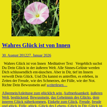
Wahres Glück ist von Innen
Veröffentlicht
30. August 2012
27. Januar 2026
am
Wahres Glück ist von Innen Meditativer Text Vergeblich suchst
Du Dein Glück in der äußeren Welt. Alle Sinnes-Gelüste werden
Dich schlussendlich ent-täuschen. Aber in Dir, tief im Innern
verweilt Dein Glück. Und Du kannst es antreffen, es erleben, in
Zeiten der Freude, wie des Schmerzes, der Fülle, wie der Not.
Richte Dein Bewusstsein auf
weiterlesen…
Kategorien
Schlagworte
Allgemein
Anleitung zum glücklich sein
,
Aufmerksamkeit
,
äußeren
Welt
,
beglückend
,
Bewusstsein
,
das Geheimnis des Glücks
,
dem
inneren Glück näherkommen
,
Einkehr zum Glück
,
Freude
,
freude
und glück
,
Fülle
,
glück
,
Glück des Lebens
,
Glück in Dir
,
Glück ist
,