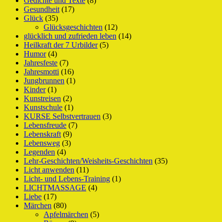
Gedichte und Texte
(8)
Gesundheit
(17)
Glück
(35)
Glücksgeschichten
(12)
glücklich und zufrieden leben
(14)
Heilkraft der 7 Urbilder
(5)
Humor
(4)
Jahresfeste
(7)
Jahresmotti
(16)
Jungbrunnen
(1)
Kinder
(1)
Kunstreisen
(2)
Kunstschule
(1)
KURSE Selbstvertrauen
(3)
Lebensfreude
(7)
Lebenskraft
(9)
Lebensweg
(3)
Legenden
(4)
Lehr-Geschichten/Weisheits-Geschichten
(35)
Licht anwenden
(11)
Licht- und Lebens-Training
(1)
LICHTMASSAGE
(4)
Liebe
(17)
Märchen
(80)
Apfelmärchen
(5)