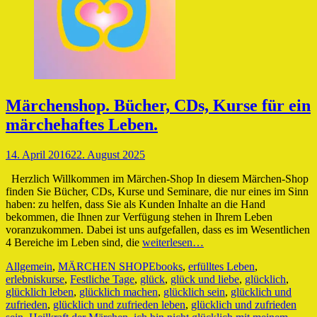
Märchenshop. Bücher, CDs, Kurse für ein
märchehaftes Leben.
Veröffentlicht
14. April 2016
22. August 2025
am
Herzlich Willkommen im Märchen-Shop In diesem Märchen-Shop
finden Sie Bücher, CDs, Kurse und Seminare, die nur eines im Sinn
haben: zu helfen, dass Sie als Kunden Inhalte an die Hand
bekommen, die Ihnen zur Verfügung stehen in Ihrem Leben
voranzukommen. Dabei ist uns aufgefallen, dass es im Wesentlichen
4 Bereiche im Leben sind, die
weiterlesen…
Kategorien
Schlagworte
Allgemein
,
MÄRCHEN SHOP
Ebooks
,
erfülltes Leben
,
erlebniskurse
,
Festliche Tage
,
glück
,
glück und liebe
,
glücklich
,
glücklich leben
,
glücklich machen
,
glücklich sein
,
glücklich und
zufrieden
,
glücklich und zufrieden leben
,
glücklich und zufrieden