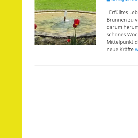
am
Erfülltes Le
Brunnen zu v
darum herum 
schönes Woch
Mittelpunkt d
neue Kräfte
w