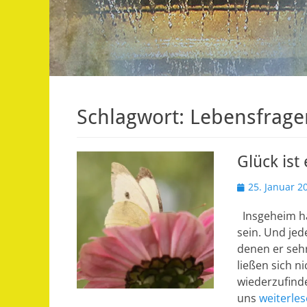
Schlagwort:
Lebensfrage
Glück ist
Veröffentlicht
25. Januar 2
am
Insgeheim ha
sein. Und je
denen er sehr
ließen sich n
wiederzufinde
uns
weiterle