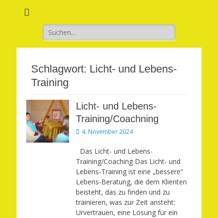
Verwirkliche Glück, Liebe, Erfolg und Gesundheit in Deinem Leben
Märchenhaft und
erfüllt leben
Suchen
nach:
Schlagwort:
Licht- und Lebens-
Training
Licht- und Lebens-
Training/Coachning
Veröffentlicht
4. November 2024
am
Das Licht- und Lebens-
Training/Coaching Das Licht- und
Lebens-Training ist eine „bessere“
Lebens-Beratung, die dem Klienten
beisteht, das zu finden und zu
trainieren, was zur Zeit ansteht:
Urvertrauen, eine Lösung für ein