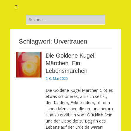
Verwirkliche Glück, Liebe, Erfolg und Gesundheit in Deinem Leben
Märchenhaft und
erfüllt leben
Suchen
nach:
Schlagwort:
Urvertrauen
Die Goldene Kugel.
Märchen. Ein
Lebensmärchen
Veröffentlicht
6. Mai 2025
am
Die Goldene Kugel Märchen Gibt es
etwas schöneres, als sich selbst,
den Kindern, Enkelkindern, all´ den
lieben Menschen die um uns herum
sind zu erzählen vom Glücklich Sein
und der Liebe die zu Beginn des
Lebens auf der Erde da waren!