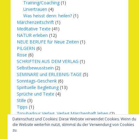
Training/Coaching
(1)
Urvertrauen
(4)
Was heisst denn: heilen?
(1)
Märchenzeitschrift
(1)
Meditative Texte
(41)
NATUR erleben
(12)
NEUE BERUFE für Neue Zeiten
(1)
PILGERN
(6)
Rose
(6)
SCHRIFTEN AUS DEM VERLAG
(1)
Selbstbewusstsein
(2)
SEMINARE und ERLEBNIS-TAGE
(5)
Sonntags-Geschenk
(6)
Spirituelle Begleitung
(13)
Sprüche und Texte
(4)
Stille
(3)
Tipps
(1)
Troubadour Verlag, Verlag Märchenhaft leben
(2)
Datenschutz und Cookies: Diese Website verwendet Cookies. Wenn du
Übungen
(1)
die Website weiterhin nutzt, stimmst du der Verwendung von Cookies
Urbilder
(20)
zu.
Verlag Märchenhaft leben
(8)