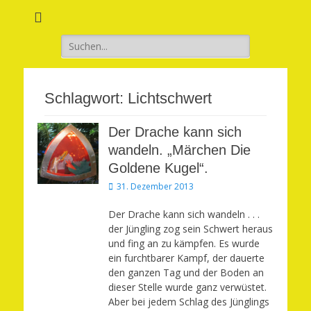
Verwirkliche Glück, Liebe, Erfolg und Gesundheit in Deinem Leben
Märchenhaft und
erfüllt leben
Suchen
nach:
Schlagwort:
Lichtschwert
Der Drache kann sich
wandeln. „Märchen Die
Goldene Kugel“.
Veröffentlicht
31. Dezember 2013
am
Der Drache kann sich wandeln . . .
der Jüngling zog sein Schwert heraus
und fing an zu kämpfen. Es wurde
ein furchtbarer Kampf, der dauerte
den ganzen Tag und der Boden an
dieser Stelle wurde ganz verwüstet.
Aber bei jedem Schlag des Jünglings