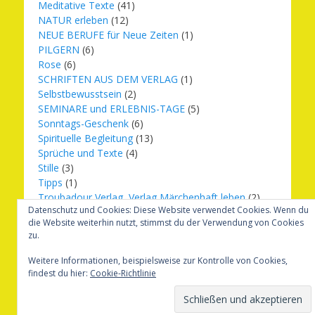
Meditative Texte
(41)
NATUR erleben
(12)
NEUE BERUFE für Neue Zeiten
(1)
PILGERN
(6)
Rose
(6)
SCHRIFTEN AUS DEM VERLAG
(1)
Selbstbewusstsein
(2)
SEMINARE und ERLEBNIS-TAGE
(5)
Sonntags-Geschenk
(6)
Spirituelle Begleitung
(13)
Sprüche und Texte
(4)
Stille
(3)
Tipps
(1)
Troubadour Verlag, Verlag Märchenhaft leben
(2)
Datenschutz und Cookies: Diese Website verwendet Cookies. Wenn du
Übungen
(1)
die Website weiterhin nutzt, stimmst du der Verwendung von Cookies
Urbilder
(20)
zu.
Verlag Märchenhaft leben
(8)
Weihnachten
(16)
Weitere Informationen, beispielsweise zur Kontrolle von Cookies,
findest du hier:
Cookie-Richtlinie
Copyright © 2026
Märchenhaft und erfüllt leben
. Alle