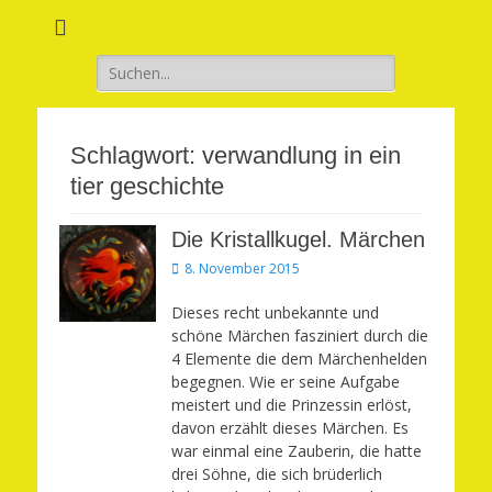
Verwirkliche Glück, Liebe, Erfolg und Gesundheit in Deinem Leben
Märchenhaft und
erfüllt leben
Suchen
nach:
Schlagwort:
verwandlung in ein
tier geschichte
Die Kristallkugel. Märchen
Veröffentlicht
8. November 2015
am
Dieses recht unbekannte und
schöne Märchen fasziniert durch die
4 Elemente die dem Märchenhelden
begegnen. Wie er seine Aufgabe
meistert und die Prinzessin erlöst,
davon erzählt dieses Märchen. Es
war einmal eine Zauberin, die hatte
drei Söhne, die sich brüderlich