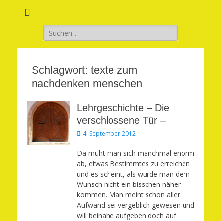
Verwirkliche Glück, Liebe, Erfolg und Gesundheit in Deinem Leben
Märchenhaft und
erfüllt leben
Suchen
nach:
Schlagwort:
texte zum
nachdenken menschen
Lehrgeschichte – Die
verschlossene Tür –
Veröffentlicht
4. September 2012
am
Da müht man sich manchmal enorm
ab, etwas Bestimmtes zu erreichen
und es scheint, als würde man dem
Wunsch nicht ein bisschen näher
kommen. Man meint schon aller
Aufwand sei vergeblich gewesen und
will beinahe aufgeben doch auf