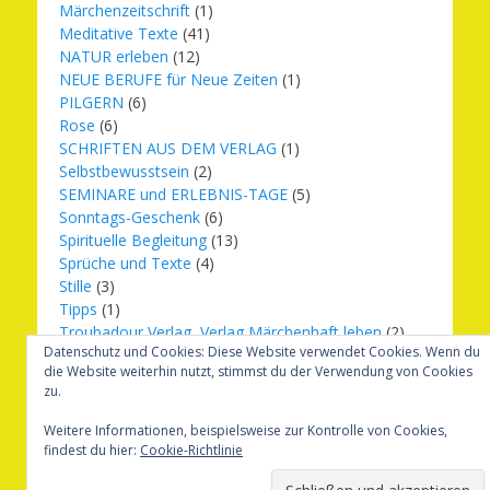
Märchenzeitschrift
(1)
Meditative Texte
(41)
NATUR erleben
(12)
NEUE BERUFE für Neue Zeiten
(1)
PILGERN
(6)
Rose
(6)
SCHRIFTEN AUS DEM VERLAG
(1)
Selbstbewusstsein
(2)
SEMINARE und ERLEBNIS-TAGE
(5)
Sonntags-Geschenk
(6)
Spirituelle Begleitung
(13)
Sprüche und Texte
(4)
Stille
(3)
Tipps
(1)
Troubadour Verlag, Verlag Märchenhaft leben
(2)
Datenschutz und Cookies: Diese Website verwendet Cookies. Wenn du
Übungen
(1)
die Website weiterhin nutzt, stimmst du der Verwendung von Cookies
Urbilder
(20)
zu.
Verlag Märchenhaft leben
(8)
Weihnachten
(16)
Weitere Informationen, beispielsweise zur Kontrolle von Cookies,
findest du hier:
Cookie-Richtlinie