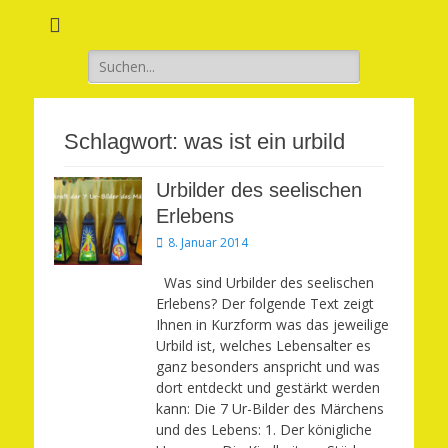
Verwirkliche Glück, Liebe, Erfolg und Gesundheit in Deinem Leben
Märchenhaft und
erfüllt leben
Suchen
nach:
Schlagwort:
was ist ein urbild
Urbilder des seelischen
Erlebens
Veröffentlicht
8. Januar 2014
am
Was sind Urbilder des seelischen
Erlebens? Der folgende Text zeigt
Ihnen in Kurzform was das jeweilige
Urbild ist, welches Lebensalter es
ganz besonders anspricht und was
dort entdeckt und gestärkt werden
kann: Die 7 Ur-Bilder des Märchens
und des Lebens: 1. Der königliche