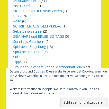
Meditative Texte
(41)
NATUR erleben
(12)
NEUE BERUFE für Neue Zeiten
(1)
PILGERN
(6)
Rose
(6)
SCHRIFTEN AUS DEM VERLAG
(1)
Selbstbewusstsein
(2)
SEMINARE und ERLEBNIS-TAGE
(5)
Sonntags-Geschenk
(6)
Spirituelle Begleitung
(13)
Sprüche und Texte
(4)
Stille
(3)
Tipps
(1)
Troubadour Verlag, Verlag Märchenhaft leben
(2)
Datenschutz und Cookies: Diese Website verwendet Cookies. Wenn du
Übungen
(1)
die Website weiterhin nutzt, stimmst du der Verwendung von Cookies
Urbilder
(20)
zu.
Verlag Märchenhaft leben
(8)
Weihnachten
(16)
Weitere Informationen, beispielsweise zur Kontrolle von Cookies,
findest du hier:
Cookie-Richtlinie
Copyright © 2026
Märchenhaft und erfüllt leben
. Alle