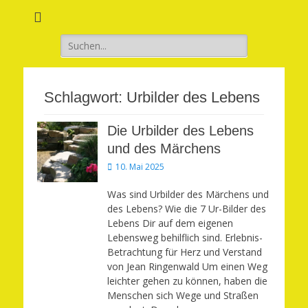
Verwirkliche Glück, Liebe, Erfolg und Gesundheit in Deinem Leben
Märchenhaft und
erfüllt leben
Suchen
nach:
Schlagwort:
Urbilder des Lebens
Die Urbilder des Lebens
und des Märchens
Veröffentlicht
10. Mai 2025
am
Was sind Urbilder des Märchens und
des Lebens? Wie die 7 Ur-Bilder des
Lebens Dir auf dem eigenen
Lebensweg behilflich sind. Erlebnis-
Betrachtung für Herz und Verstand
von Jean Ringenwald Um einen Weg
leichter gehen zu können, haben die
Menschen sich Wege und Straßen