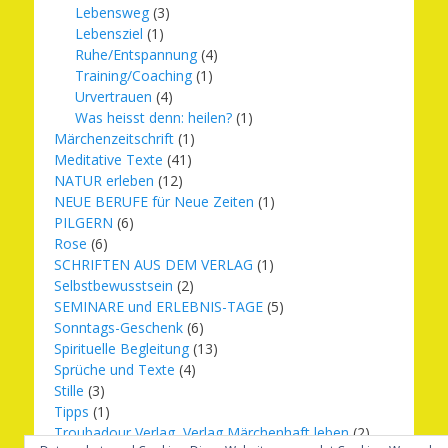
Lebensweg
(3)
Lebensziel
(1)
Ruhe/Entspannung
(4)
Training/Coaching
(1)
Urvertrauen
(4)
Was heisst denn: heilen?
(1)
Märchenzeitschrift
(1)
Meditative Texte
(41)
NATUR erleben
(12)
NEUE BERUFE für Neue Zeiten
(1)
PILGERN
(6)
Rose
(6)
SCHRIFTEN AUS DEM VERLAG
(1)
Selbstbewusstsein
(2)
SEMINARE und ERLEBNIS-TAGE
(5)
Sonntags-Geschenk
(6)
Spirituelle Begleitung
(13)
Sprüche und Texte
(4)
Stille
(3)
Tipps
(1)
Troubadour Verlag, Verlag Märchenhaft leben
(2)